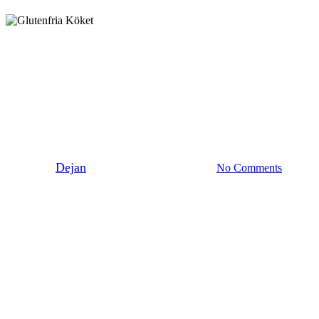
Baka Matbröd
✨ Premium
Mörkt filmjölksbröd
By
Dejan
28 mars 2026
juni 23rd, 2026
No Comments