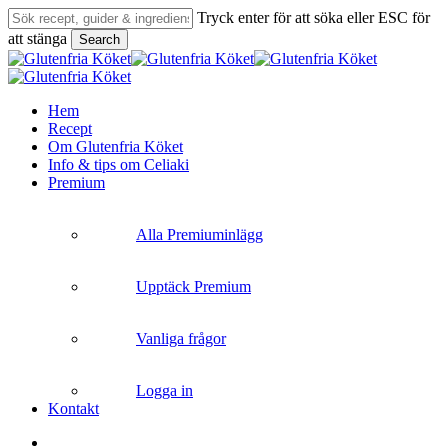
Skip
Tryck enter för att söka eller ESC för
to
att stänga
Search
main
Close
content
Search
search
Menu
Hem
Recept
Om Glutenfria Köket
Info & tips om Celiaki
Premium
Alla Premiuminlägg
Upptäck Premium
Vanliga frågor
Logga in
Kontakt
search