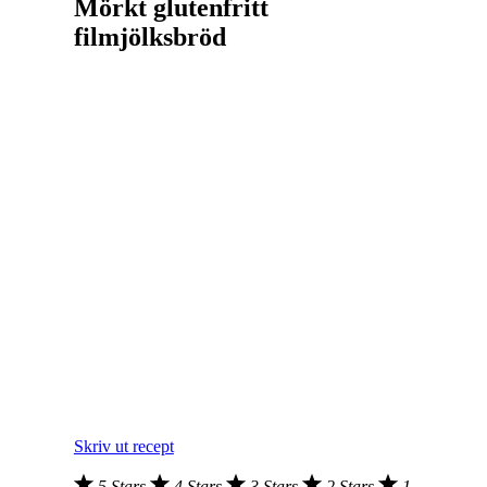
Mörkt glutenfritt
filmjölksbröd
Skriv ut recept
5 Stars
4 Stars
3 Stars
2 Stars
1