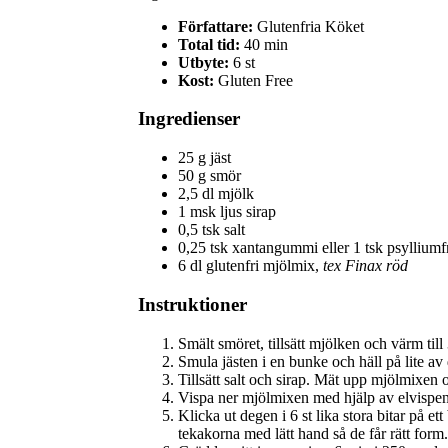
Författare:
Glutenfria Köket
Total tid:
40 min
Utbyte:
6 st
Kost:
Gluten Free
Ingredienser
25 g jäst
50 g smör
2,5 dl mjölk
1 msk ljus sirap
0,5 tsk salt
0,25 tsk xantangummi eller 1 tsk psylliumf
6 dl glutenfri mjölmix,
tex Finax röd
Instruktioner
Smält smöret, tillsätt mjölken och värm till
Smula jästen i en bunke och häll på lite av d
Tillsätt salt och sirap. Mät upp mjölmixen
Vispa ner mjölmixen med hjälp av elvispen 
Klicka ut degen i 6 st lika stora bitar på e
tekakorna med lätt hand så de får rätt form. 