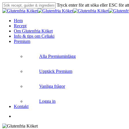
Skip
Tryck enter för att söka eller ESC för at
to
Close
main
Search
content
search
Menu
Hem
Recept
Om Glutenfria Köket
Info & tips om Celiaki
Premium
Alla Premiuminlägg
Upptäck Premium
Vanliga frågor
Logga in
Kontakt
search