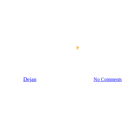
Baka Matbröd
Premium
ärldens godaste glutenfria tekak
By
Dejan
24 februari 2026
juli 1st, 2026
No Comments