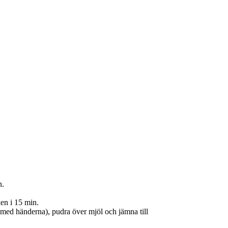
n.
en i 15 min.
 i med händerna), pudra över mjöl och jämna till