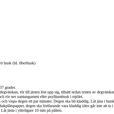
rö husk (fd. fiberhusk)
 37 grader.
egvätskan, rör till jästen löst upp sig, tillsätt sedan resten av degvätska
 och rör ner xantangummi eller psylliumhusk i mjölet.
och vispa degen ett par minuter. Degen ska bli kladdig. Låt jäsa i bunk
tt bakplåtspapper, degen ska fortfarande vara kladdig (den går inte att ta
Låt jästa i ytterligare 10 min på plåten.