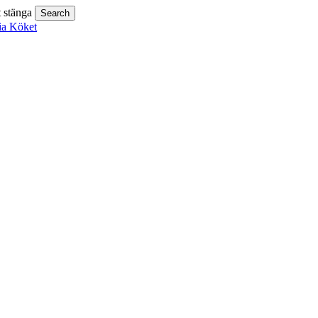
t stänga
Search