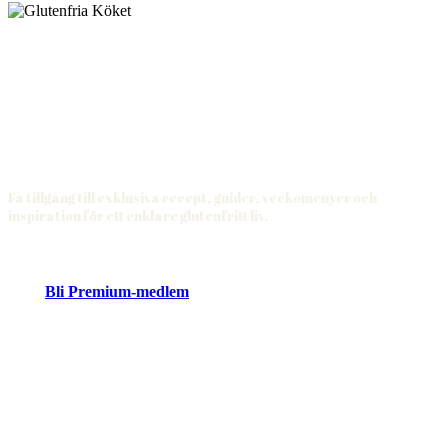
Få tillgång till exklusiva recept, guider, veckomenyer och
inspiration för ett enklare glutenfritt liv.
Bli Premium-medlem