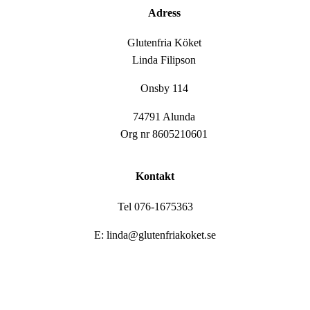
Adress
Glutenfria Köket
Linda Filipson
Onsby 114
74791 Alunda
Org nr 8605210601
Kontakt
Tel 076-1675363
E: linda@glutenfriakoket.se
Close
Hem