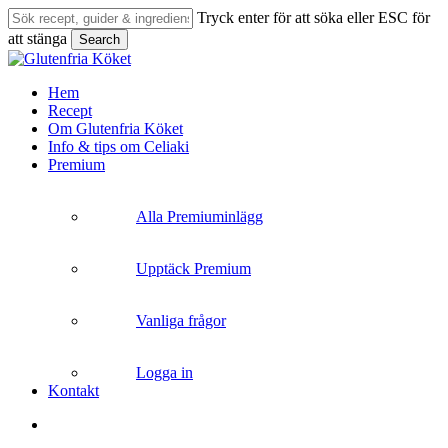
Skip
Tryck enter för att söka eller ESC för
to
att stänga
Search
main
Close
content
Search
search
Menu
Hem
Recept
Om Glutenfria Köket
Info & tips om Celiaki
Premium
Alla Premiuminlägg
Upptäck Premium
Vanliga frågor
Logga in
Kontakt
search