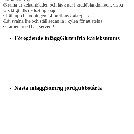
•Krama ur gelatinbladen och lägg ner i gräddblandningen, vispa
försiktigt tills de löst upp sig.
• Häll upp blandningen i 4 portionsskålar/glas.
•Låt svalna lite och ställ sedan in i kylen för att stelna.
• Garnera med bär, servera!
Föregående inlägg
Glutenfria kärleksmums
Nästa inlägg
Somrig jordgubbstårta