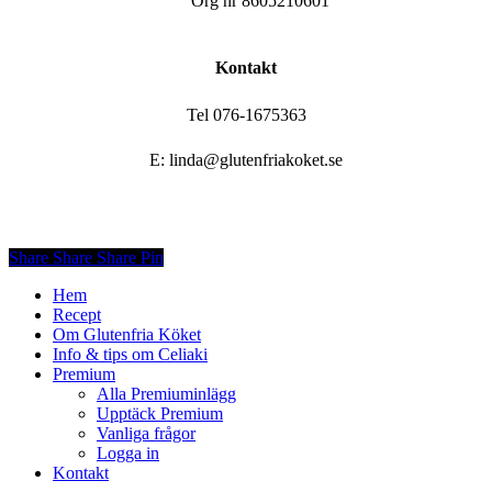
Org nr 8605210601
Kontakt
Tel 076-1675363
E: linda@glutenfriakoket.se
Share
Share
Share
Share
Pin
Close
Hem
Menu
Recept
Om Glutenfria Köket
Info & tips om Celiaki
Premium
Alla Premiuminlägg
Upptäck Premium
Vanliga frågor
Logga in
Kontakt