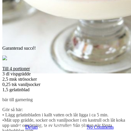
Garanterad succé!
Till 4 portioner
3 dl vispgrädde
2,5 msk strösocker
0,25 tsk vaniljsocker
1,5 gelatinblad
Baka Sött
Efterrätter
bär till garnering
Gör så här:
Somrig vaniljpannacotta
• Lägg gelatinbladen i kallt vatten och låt ligga i ca 5 min.
•Mät upp grädde, socker och vaniljsocker i en kastrull och låt koka
upp under omrörning, ta av kastrullen från plattan när första
By
Dejan
28 juni 2019
juni 8th, 2026
No Comments
kokbubblan syns.