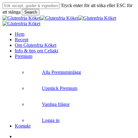
Skip
Tryck enter för att söka eller ESC för
to
att stänga
Search
main
Close
content
Search
search
Menu
Hem
Recept
Om Glutenfria Köket
Info & tips om Celiaki
Premium
Alla Premiuminlägg
Upptäck Premium
Vanliga frågor
Logga in
Kontakt
search