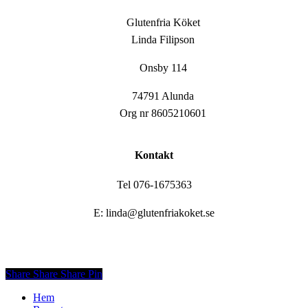
Glutenfria Köket
Linda Filipson
Onsby 114
74791 Alunda
Org nr 8605210601
Kontakt
Tel 076-1675363
E: linda@glutenfriakoket.se
Share
Share
Share
Share
Pin
Close
Hem