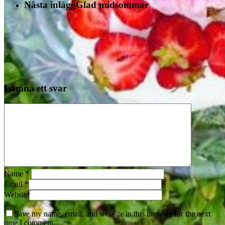
Nästa inlägg
Glad midsommar
Lämna ett svar
Name
*
Email
*
Website
Save my name, email, and website in this browser for the next
time I comment.