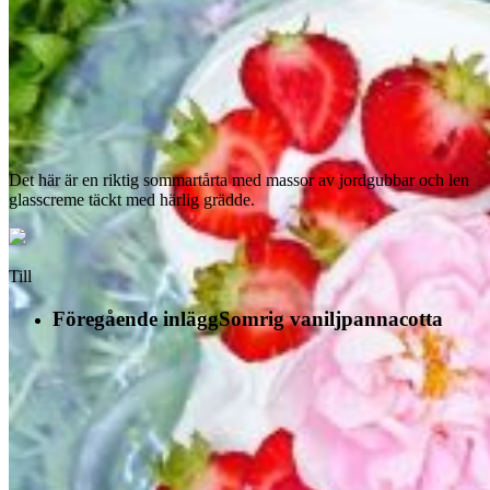
Det här är en riktig sommartårta med massor av jordgubbar och len
glasscreme täckt med härlig grädde.
Till
Föregående inlägg
Somrig vaniljpannacotta