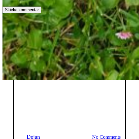
Okategoriserade
Somrig jordgubbstårta
By
Dejan
24 juni 2019
juni 8th, 2026
No Comments