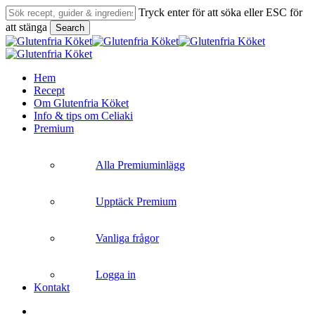
Skip
Tryck enter för att söka eller ESC för
to
att stänga
Search
main
Close
content
Search
search
Menu
Hem
Recept
Om Glutenfria Köket
Info & tips om Celiaki
Premium
Alla Premiuminlägg
Upptäck Premium
Vanliga frågor
Logga in
Kontakt
search