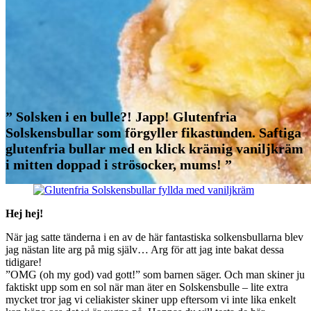
” Solsken i en bulle?! Japp! Glutenfria
Solskensbullar som förgyller fikastunden. Saftiga
glutenfria bullar med en klick krämig vaniljkräm
i mitten doppad i strösocker, mums! ”
Hej hej!
När jag satte tänderna i en av de här fantastiska solkensbullarna blev
Baka Sött
Bullar
jag nästan lite arg på mig själv… Arg för att jag inte bakat dessa
tidigare!
Solskensbullar fyllda med
”OMG (oh my god) vad gott!” som barnen säger. Och man skiner ju
faktiskt upp som en sol när man äter en Solskensbulle – lite extra
vaniljkräm
mycket tror jag vi celiakister skiner upp eftersom vi inte lika enkelt