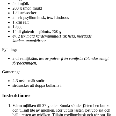
5 dl mjölk
200 g smör, mjukt
1 dl strösocker
2 msk psylliumhusk, tex. Lindroos
1 krm salt
1 ägg
14 dl glutenfri mjölmix, 750 g
ev. 2 tsk mald kardemumma/1 tsk hela, mortlade
kardemummakärnor
Fyllning:
2 dl vaniljkräm,
tex av pulver från vaniljsås (blandas enligt
förpackningen)
Garnering:
2-3 msk smält smör
strösocker att doppa bullarna i
Instruktioner
Värm mjölken till 37 grader. Smula sönder jästen i en bunke
och tillsätt lite av mjölken. Rör ut tills jästen löst upp sig och
häll i resten av mjölken. Tillsätt psylliumhusk och rör om, låt