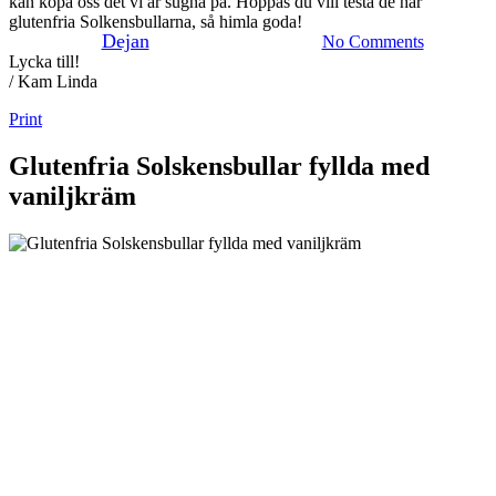
kan köpa oss det vi är sugna på. Hoppas du vill testa de här
glutenfria Solkensbullarna, så himla goda!
By
Dejan
1 juli 2021
juni 8th, 2026
No Comments
Lycka till!
/ Kam Linda
Print
Glutenfria Solskensbullar fyllda med
vaniljkräm