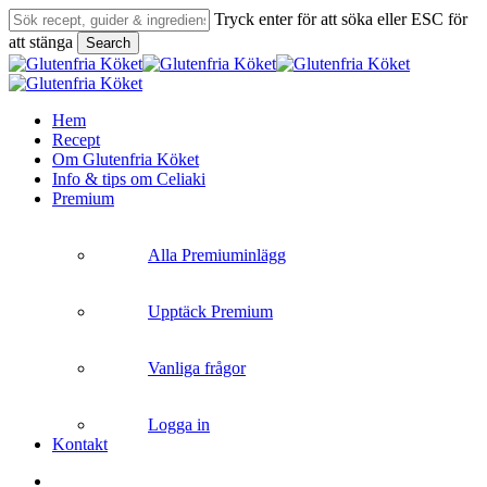
Skip
Tryck enter för att söka eller ESC för
to
att stänga
Search
main
Close
content
Search
search
Menu
Hem
Recept
Om Glutenfria Köket
Info & tips om Celiaki
Premium
Alla Premiuminlägg
Upptäck Premium
Vanliga frågor
Logga in
Kontakt
search