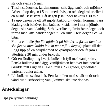
stå och svälla i 5 min.
Tillsätt strösocker, kardemumma, salt, ägg, smör och mjölmix.
Arbeta ihop degen i 5 min med elvispen och degkrokar eller i
en hushållsassistent. Låt degen jäsa under bakduk i 30 min.
Ta upp degen på ett lätt mjölat bakbord – degen kommer vara
kladdig och behöver inte knådas, knåda inte i mer mjölmix
degen ska vara kladdig. Strö över lite mjölmix över degen och
forma med lätta händer degen till en rulle. Dela degen i ca 24
bitar.
Forma en bulle
(ha lite mjölmix på händerna för att den inte
ska fastna men knåda inte in mer mjöl i degen)
platta till den.
Lägg upp på en bakplåt med bakplåtspapper och låt jäsa i
ytterligare 30 min under bakduk.
Gör en fördjupning i varje bulle och fyll med vaniljkräm.
Pensla bullarna med ägg, vaniljkrämen behöver inte penslas.
Grädda mitt i ugnen i 11-14 min i 250 grader, gräddtiden
varierar i olika ugnar.
Låt bullarna svalna helt. Pensla bullen med smält smör och
vänd runt i strösocker, vaniljkrämen ska inte doppas.
Anteckningar
Tips på lyckad bakning!