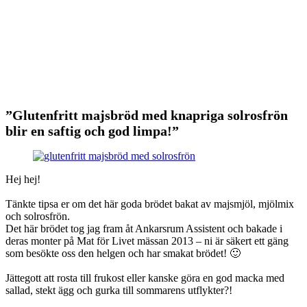
”Glutenfritt majsbröd med knapriga solrosfrön
blir en saftig och god limpa!”
Hej hej!
Tänkte tipsa er om det här goda brödet bakat av majsmjöl, mjölmix
och solrosfrön.
Det här brödet tog jag fram åt Ankarsrum Assistent och bakade i
deras monter på Mat för Livet mässan 2013 – ni är säkert ett gäng
som besökte oss den helgen och har smakat brödet! 🙂
Jättegott att rosta till frukost eller kanske göra en god macka med
sallad, stekt ägg och gurka till sommarens utflykter?!