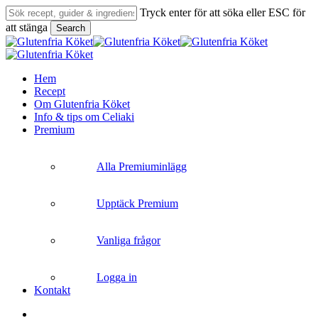
Skip
Tryck enter för att söka eller ESC för
to
att stänga
Search
main
Close
content
Search
search
Menu
Hem
Recept
Om Glutenfria Köket
Info & tips om Celiaki
Premium
Alla Premiuminlägg
Upptäck Premium
Vanliga frågor
Logga in
Kontakt
search