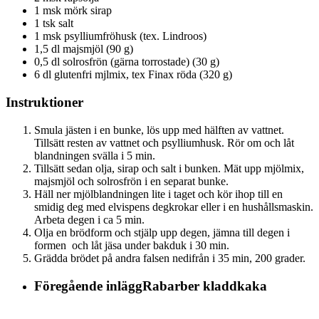
1 msk mörk sirap
1 tsk salt
1 msk psylliumfröhusk (tex. Lindroos)
1,5 dl majsmjöl (90 g)
0,5 dl solrosfrön (gärna torrostade) (30 g)
6 dl glutenfri mjlmix, tex Finax röda (320 g)
Instruktioner
Smula jästen i en bunke, lös upp med hälften av vattnet.
Tillsätt resten av vattnet och psylliumhusk. Rör om och låt
blandningen svälla i 5 min.
Tillsätt sedan olja, sirap och salt i bunken. Mät upp mjölmix,
majsmjöl och solrosfrön i en separat bunke.
Häll ner mjölblandningen lite i taget och kör ihop till en
smidig deg med elvispens degkrokar eller i en hushållsmaskin.
Arbeta degen i ca 5 min.
Olja en brödform och stjälp upp degen, jämna till degen i
formen och låt jäsa under bakduk i 30 min.
Grädda brödet på andra falsen nedifrån i 35 min, 200 grader.
Föregående inlägg
Rabarber kladdkaka