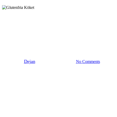
Baka Matbröd
Majsbröd med solrosfrön
By
Dejan
6 juli 2021
juni 8th, 2026
No Comments