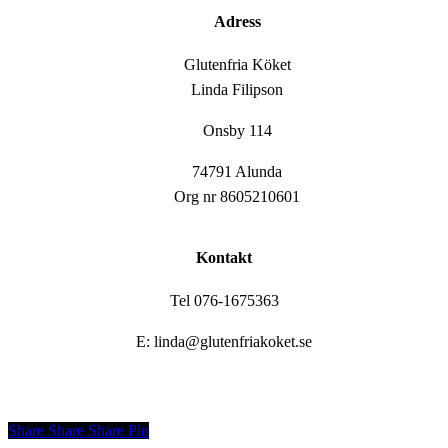
Adress
Glutenfria Köket
Linda Filipson
Onsby 114
74791 Alunda
Org nr 8605210601
Kontakt
Tel 076-1675363
E: linda@glutenfriakoket.se
Share
Share
Share
Share
Pin