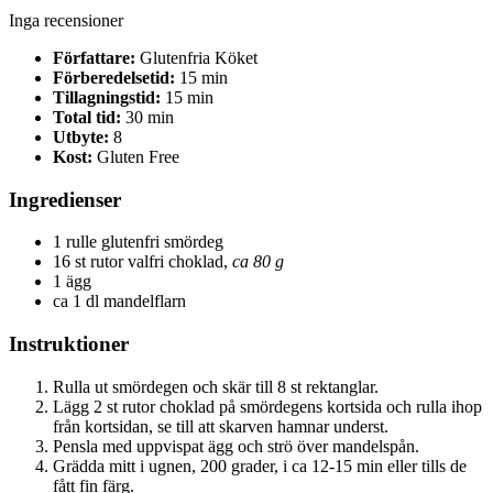
Inga recensioner
Författare:
Glutenfria Köket
Förberedelsetid:
15 min
Tillagningstid:
15 min
Total tid:
30 min
Utbyte:
8
Kost:
Gluten Free
Ingredienser
1 rulle glutenfri smördeg
16 st rutor valfri choklad,
ca 80 g
1 ägg
ca 1 dl mandelflarn
Instruktioner
Rulla ut smördegen och skär till 8 st rektanglar.
Lägg 2 st rutor choklad på smördegens kortsida och rulla ihop
från kortsidan, se till att skarven hamnar underst.
Pensla med uppvispat ägg och strö över mandelspån.
Grädda mitt i ugnen, 200 grader, i ca 12-15 min eller tills de
fått fin färg.