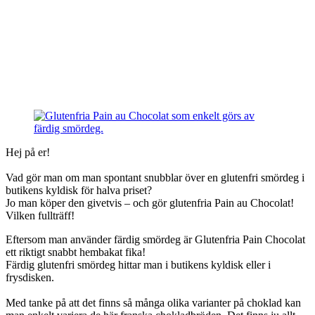
Hej på er!
Vad gör man om man spontant snubblar över en glutenfri smördeg i
butikens kyldisk för halva priset?
Jo man köper den givetvis – och gör glutenfria Pain au Chocolat!
Vilken fullträff!
Eftersom man använder färdig smördeg är Glutenfria Pain Chocolat
Baka Sött
Choklad
ett riktigt snabbt hembakat fika!
Färdig glutenfri smördeg hittar man i butikens kyldisk eller i
Pain au Chocolat av glutenfri
frysdisken.
smördeg
Med tanke på att det finns så många olika varianter på choklad kan