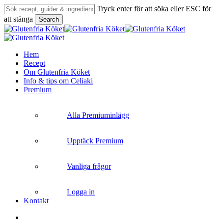
Skip
Tryck enter för att söka eller ESC för
to
att stänga
Search
main
Close
content
Search
search
Menu
Hem
Recept
Om Glutenfria Köket
Info & tips om Celiaki
Premium
Alla Premiuminlägg
Upptäck Premium
Vanliga frågor
Logga in
Kontakt
search