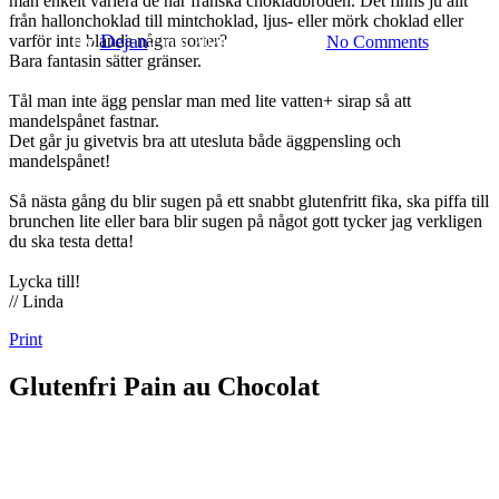
man enkelt variera de här franska chokladbröden. Det finns ju allt
från hallonchoklad till mintchoklad, ljus- eller mörk choklad eller
By
Dejan
varför inte blanda några sorter?
2 juni 2021
juni 8th, 2026
No Comments
Bara fantasin sätter gränser.
Tål man inte ägg penslar man med lite vatten+ sirap så att
mandelspånet fastnar.
Det går ju givetvis bra att utesluta både äggpensling och
mandelspånet!
Så nästa gång du blir sugen på ett snabbt glutenfritt fika, ska piffa till
brunchen lite eller bara blir sugen på något gott tycker jag verkligen
du ska testa detta!
Lycka till!
// Linda
Print
Glutenfri Pain au Chocolat