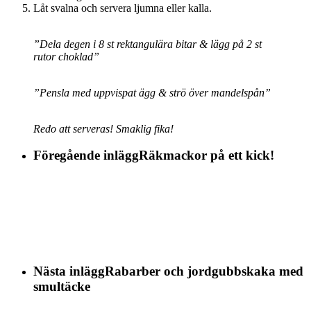
Låt svalna och servera ljumna eller kalla.
”Dela degen i 8 st rektangulära bitar & lägg på 2 st
rutor choklad”
”Pensla med uppvispat ägg & strö över mandelspån”
Redo att serveras! Smaklig fika!
Föregående inlägg
Räkmackor på ett kick!
Nästa inlägg
Rabarber och jordgubbskaka med
smultäcke