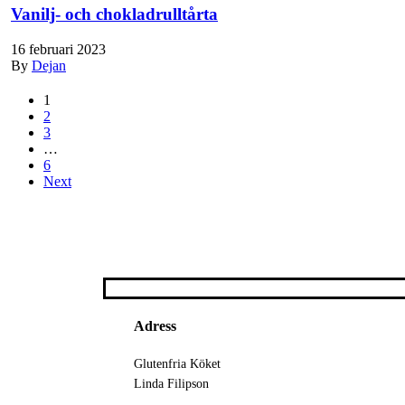
Vanilj- och chokladrulltårta
16 februari 2023
By
Dejan
1
2
3
…
6
Next
Adress
Glutenfria Köket
Linda Filipson