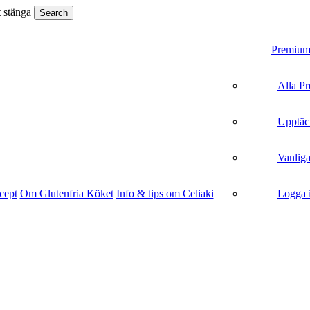
t stänga
Search
search
Menu
Premiu
Alla P
Upptäc
Vanliga
cept
Om Glutenfria Köket
Info & tips om Celiaki
Logga 