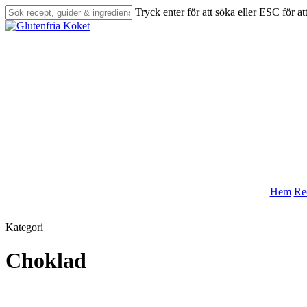
Skip
Tryck enter för att söka eller ESC för at
to
Close
main
Search
content
Hem
Re
Kategori
search
Choklad