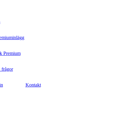
m
remiuminlägg
k Premium
 frågor
in
Kontakt