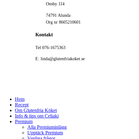
Onsby 114
74791 Alunda
Org nr 8605210601
Kontakt
Tel 076-1675363
E: linda@glutenfriakoket.se
Close
Hem
Menu
Recept
Om Glutenfria Köket
Info & tips om Celiaki
Premium
Alla Premiuminlägg
Upptäck Premium
Vanliga frågor