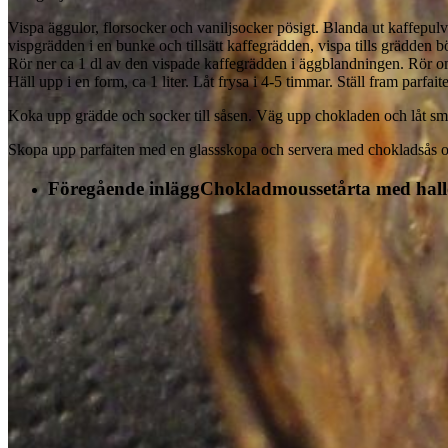
Vispa äggulor, florsocker och vaniljsocker pösigt. Blanda ut kaffepulvre
vispgrädden i en bunke och tillsätt kaffegrädden, vispa tills grädden bö
Rör ner ca 1 dl av den vispade kaffegrädden i äggblandningen. Rör om t
Häll upp i en form, ca 1 liter. Låt frysa i 4-5 timmar. Ställ fram parfai
Koka upp grädde och socker till såsen. Väg upp chokladen och låt smä
Skopa upp parfaiten med en glassskopa och servera med chokladsås och
Föregående inlägg
Chokladmoussetårta med hall