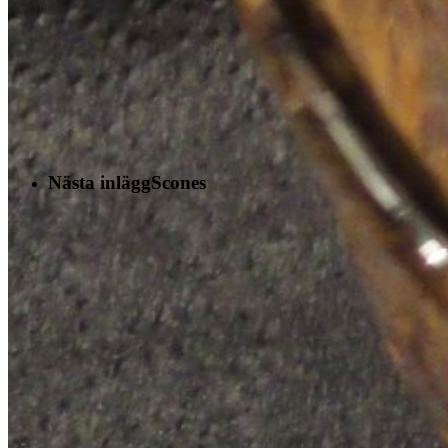
Nästa inlägg
Scones