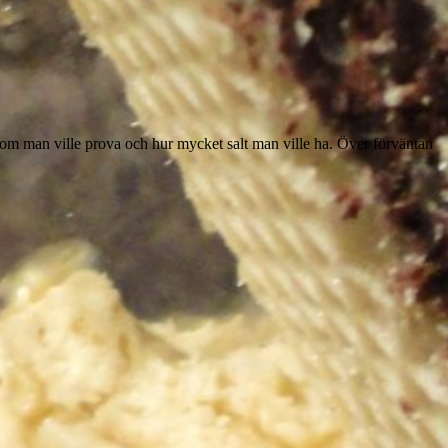
själv om man ville prova och hur mycket salt man ville ha. Över förväntan