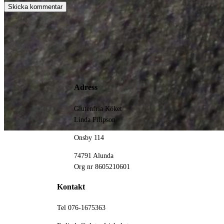
Adress
Glutenfria Köket
Linda Filipson
Onsby 114
74791 Alunda
Org nr 8605210601
Kontakt
Tel 076-1675363