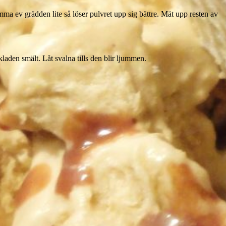
jumma ev grädden lite så löser pulvret upp sig bättre. Mät upp resten av
aden smält. Låt svalna tills den blir ljummen.