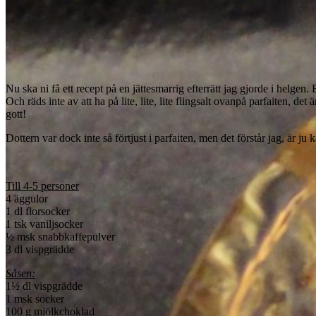
Nu ska ni få ett recept på en jättesmarrig efterrätt jag gjorde i helg
Och räds inte av att ha på lite, lite, lite flingsalt ovanpå parfaiten, d
gott!
Dottern var dock inte så förtjust i parfaiten, men det förstår jag, är ju 
Till 4-5 personer
4 äggulor
1 dl florsocker
1 tsk vaniljsocker
½ msk snabbkaffepulver
3 dl vispgrädde
Såsen:
1½ dl vispgrädde
1 msk socker
100 g mjölkchoklad