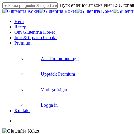
Skip
Tryck enter för att söka eller ESC för at
to
Close
main
Search
content
search
Menu
Hem
Recept
Om Glutenfria Köket
Info & tips om Celiaki
Premium
Alla Premiuminlägg
Upptäck Premium
Vanliga frågor
Logga in
Kontakt
search