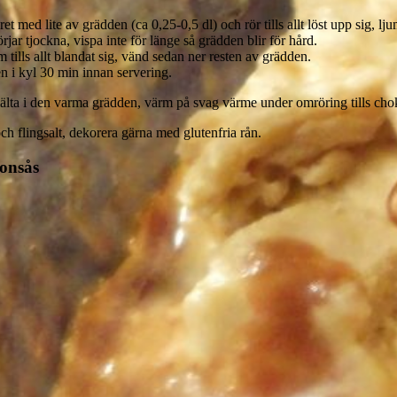
t med lite av grädden (ca 0,25-0,5 dl) och rör tills allt löst upp sig, l
rjar tjockna, vispa inte för länge så grädden blir för hård.
ills allt blandat sig, vänd sedan ner resten av grädden.
ten i kyl 30 min innan servering.
lta i den varma grädden, värm på svag värme under omröring tills chokl
 flingsalt, dekorera gärna med glutenfria rån.
onsås