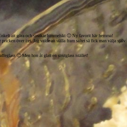
en. Enkelt att göra och smakar himmelskt 🙂 Ny favorit här hemma!
et är pricken över i:et. Jag valde att ställa fram saltet så fick man välja 
kaffeglass 🙂 Men hon åt glatt en strutglass istället!