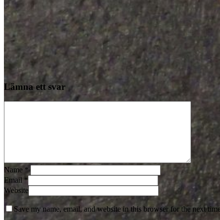
Lämna ett svar
Name
*
Email
*
Website
Save my name, email, and website in this browser for the next tim