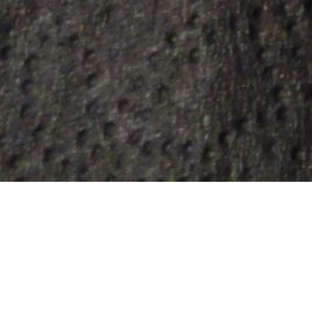
Baka Sött
Choklad
Efterrätter