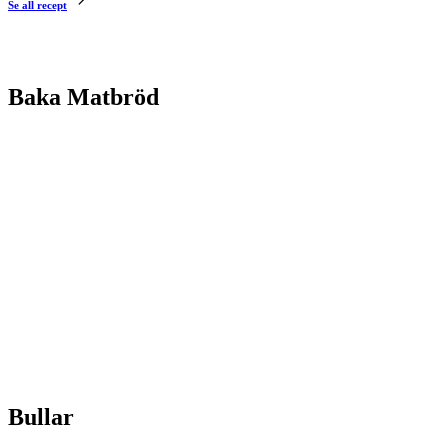
Se all recept
Baka Matbröd
Bullar