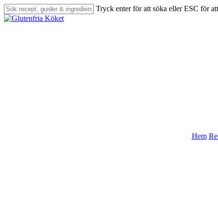
Skip
Tryck enter för att söka eller ESC för at
to
Close
main
Search
content
Hem
Re
search