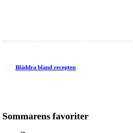
Här hittar du enkla, goda och glutenfria recept för både vardag och
Bläddra bland recepten
Sommarens favoriter