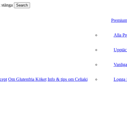
t stänga
Search
search
Menu
Premiu
Alla P
Upptäc
Vanliga
cept
Om Glutenfria Köket
Info & tips om Celiaki
Logga 