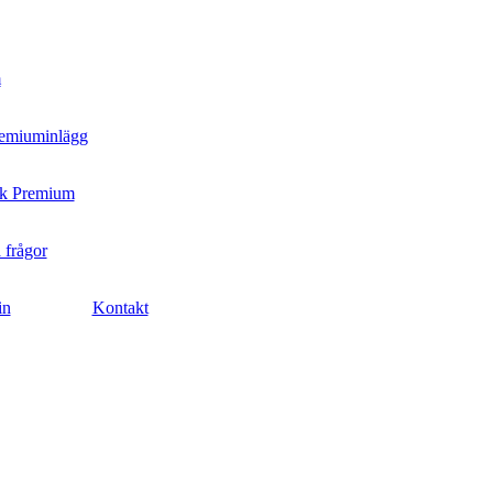
m
remiuminlägg
k Premium
 frågor
in
Kontakt