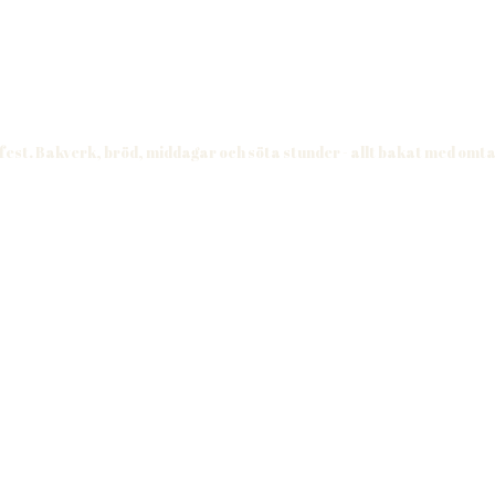
 fest. Bakverk, bröd, middagar och söta stunder - allt bakat med omt