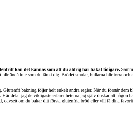
enfritt kan det kännas som att du aldrig har bakat tidigare.
Samma
blir ändå inte som du tänkt dig. Brödet smular, bullarna blir torra och d
. Glutenfri bakning följer helt enkelt andra regler. När du förstår dem 
. Här delar jag de viktigaste erfarenheterna jag själv önskar att någon h
d, oavsett om du bakar ditt första glutenfria bröd eller vill få dina favori