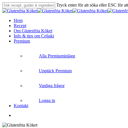
Skip
Tryck enter för att söka eller ESC för at
to
Close
main
Search
content
search
Menu
Hem
Recept
Om Glutenfria Köket
Info & tips om Celiaki
Premium
Alla Premiuminlägg
Upptäck Premium
Vanliga frågor
Logga in
Kontakt
search