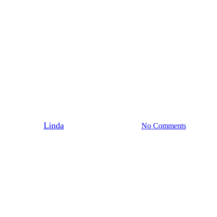
Okategoriserade
t ingen berättade när du fick celi
By
Linda
3 juli 2026
juli 27th, 2026
No Comments