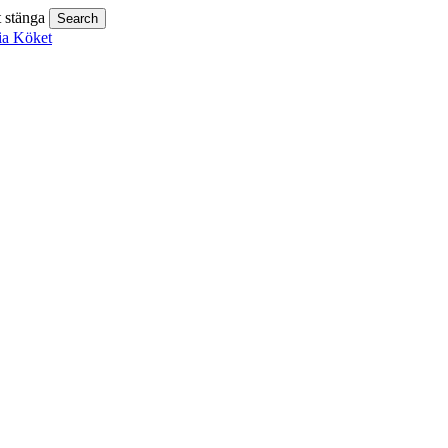
t stänga
Search