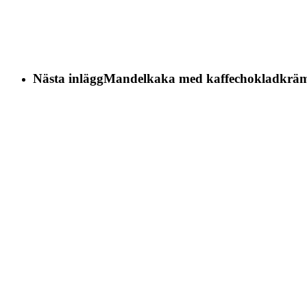
Nästa inlägg
Mandelkaka med kaffechokladkrä