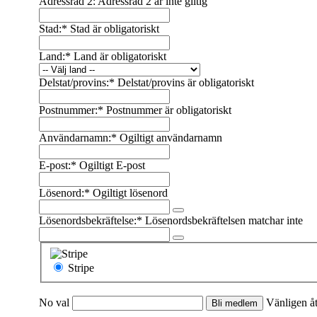
Adressrad 2:
Adressrad 2 är inte giltig
Stad:*
Stad är obligatoriskt
Land:*
Land är obligatoriskt
Delstat/provins:*
Delstat/provins är obligatoriskt
Postnummer:*
Postnummer är obligatoriskt
Användarnamn:*
Ogiltigt användarnamn
E-post:*
Ogiltigt E-post
Lösenord:*
Ogiltigt lösenord
Lösenordsbekräftelse:*
Lösenordsbekräftelsen matchar inte
Stripe
No val
Vänligen å