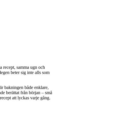
 recept, samma ugn och
egen beter sig inte alls som
blir bakningen både enklare,
ade berättat från början – små
trecept att lyckas varje gång.