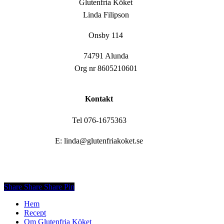
Glutenfria Köket
Linda Filipson
Onsby 114
74791 Alunda
Org nr 8605210601
Kontakt
Tel 076-1675363
E: linda@glutenfriakoket.se
Share
Share
Share
Share
Pin
Close
Hem
Menu
Recept
Om Glutenfria Köket