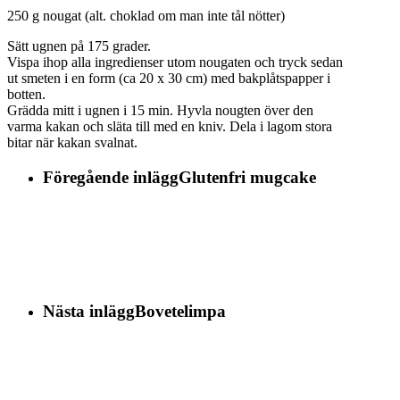
250 g nougat (alt. choklad om man inte tål nötter)
Sätt ugnen på 175 grader.
Vispa ihop alla ingredienser utom nougaten och tryck sedan
ut smeten i en form (ca 20 x 30 cm) med bakplåtspapper i
botten.
Grädda mitt i ugnen i 15 min. Hyvla nougten över den
varma kakan och släta till med en kniv. Dela i lagom stora
bitar när kakan svalnat.
Föregående inlägg
Glutenfri mugcake
Nästa inlägg
Bovetelimpa