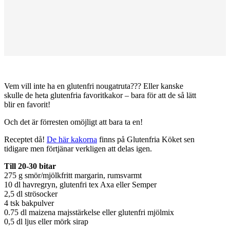
Vem vill inte ha en glutenfri nougatruta??? Eller kanske
skulle de heta glutenfria favoritkakor – bara för att de så lätt
blir en favorit!
Och det är förresten omöjligt att bara ta en!
Receptet då!
De här kakorna
finns på Glutenfria Köket sen
tidigare men förtjänar verkligen att delas igen.
Till 20-30 bitar
275 g smör/mjölkfritt margarin, rumsvarmt
10 dl havregryn, glutenfri tex Axa eller Semper
2,5 dl strösocker
4 tsk bakpulver
0.75 dl maizena majsstärkelse eller glutenfri mjölmix
0,5 dl ljus eller mörk sirap