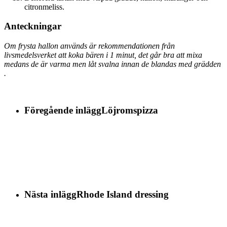
citronmeliss.
Anteckningar
Om frysta hallon används är rekommendationen från
livsmedelsverket att koka bären i 1 minut, det går bra att mixa
medans de är varma men låt svalna innan de blandas med grädden
.
Föregående inlägg
Löjromspizza
Nästa inlägg
Rhode Island dressing