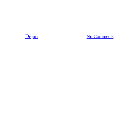
Glasstårta med hallon och
passionsfrukt
By
Dejan
22 maj 2021
juni 8th, 2026
No Comments