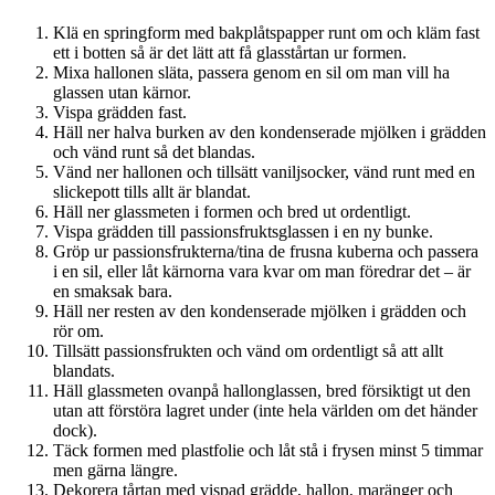
Klä en springform med bakplåtspapper runt om och kläm fast
ett i botten så är det lätt att få glasstårtan ur formen.
Mixa hallonen släta, passera genom en sil om man vill ha
glassen utan kärnor.
Vispa grädden fast.
Häll ner halva burken av den kondenserade mjölken i grädden
och vänd runt så det blandas.
Vänd ner hallonen och tillsätt vaniljsocker, vänd runt med en
slickepott tills allt är blandat.
Häll ner glassmeten i formen och bred ut ordentligt.
Vispa grädden till passionsfruktsglassen i en ny bunke.
Gröp ur passionsfrukterna/tina de frusna kuberna och passera
i en sil, eller låt kärnorna vara kvar om man föredrar det – är
en smaksak bara.
Häll ner resten av den kondenserade mjölken i grädden och
rör om.
Tillsätt passionsfrukten och vänd om ordentligt så att allt
blandats.
Häll glassmeten ovanpå hallonglassen, bred försiktigt ut den
utan att förstöra lagret under (inte hela världen om det händer
dock).
Täck formen med plastfolie och låt stå i frysen minst 5 timmar
men gärna längre.
Dekorera tårtan med vispad grädde, hallon, maränger och