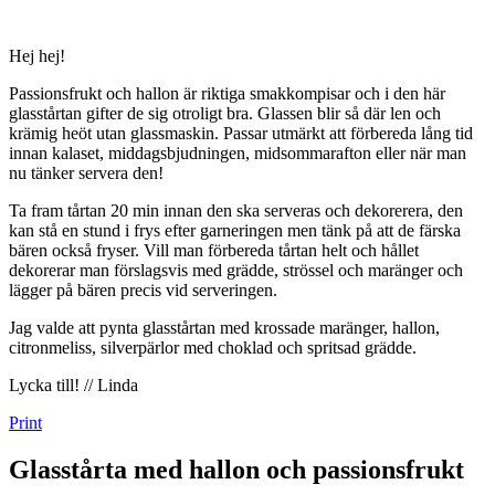
Hej hej!
Passionsfrukt och hallon är riktiga smakkompisar och i den här
glasstårtan gifter de sig otroligt bra. Glassen blir så där len och
krämig heöt utan glassmaskin. Passar utmärkt att förbereda lång tid
innan kalaset, middagsbjudningen, midsommarafton eller när man
nu tänker servera den!
Ta fram tårtan 20 min innan den ska serveras och dekorerera, den
kan stå en stund i frys efter garneringen men tänk på att de färska
bären också fryser. Vill man förbereda tårtan helt och hållet
dekorerar man förslagsvis med grädde, strössel och maränger och
lägger på bären precis vid serveringen.
Jag valde att pynta glasstårtan med krossade maränger, hallon,
citronmeliss, silverpärlor med choklad och spritsad grädde.
Lycka till! // Linda
Print
Glasstårta med hallon och passionsfrukt