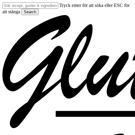
Skip
Tryck enter för att söka eller ESC för
to
att stänga
Search
main
Close
content
Search