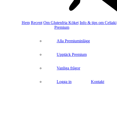
s
Hem
Recept
Om Glutenfria Köket
Info & tips om Celiaki
Premium
Alla Premiuminlägg
Upptäck Premium
Vanliga frågor
Logga in
Kontakt
search
Baka Sött
Efterrätter
Högtider
Påsk
Tårta