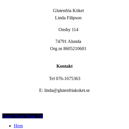
Glutenfria Köket
Linda Filipson
Onsby 114
74791 Alunda
Org nr 8605210601
Kontakt
Tel 076-1675363
E: linda@glutenfriakoket.se
Share
Share
Share
Share
Pin
Close
Hem