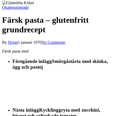
Okategoriserade
Färsk pasta – glutenfritt
grundrecept
By
Dejan
1 januari 1970
No Comments
Färsk pasta med
Föregående inlägg
Smörgåstårta med skinka,
ägg och pastej
Nästa inlägg
Kycklinggryta med zucchini,
fetaost och soltorkade tomater