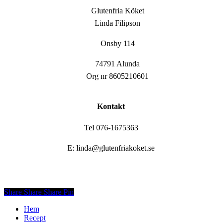
Glutenfria Köket
Linda Filipson
Onsby 114
74791 Alunda
Org nr 8605210601
Kontakt
Tel 076-1675363
E: linda@glutenfriakoket.se
Share
Share
Share
Share
Pin
Close
Hem
Menu
Recept