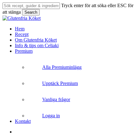
Skip
Tryck enter för att söka eller ESC för
to
att stänga
Search
main
Close
content
Search
search
Menu
Hem
Recept
Om Glutenfria Köket
Info & tips om Celiaki
Premium
Alla Premiuminlägg
Upptäck Premium
Vanliga frågor
Logga in
Kontakt
search