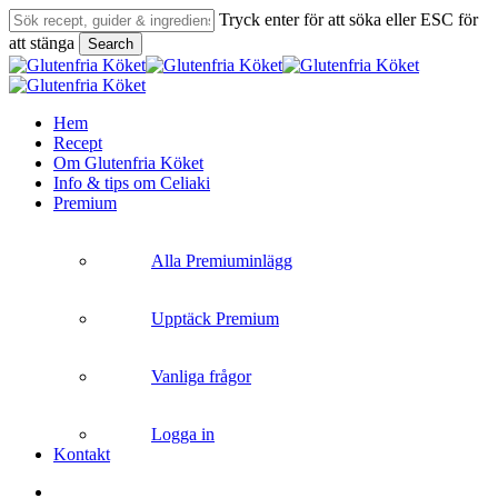
Skip
Tryck enter för att söka eller ESC för
to
att stänga
Search
main
Close
content
Search
search
Menu
Hem
Recept
Om Glutenfria Köket
Info & tips om Celiaki
Premium
Alla Premiuminlägg
Upptäck Premium
Vanliga frågor
Logga in
Kontakt
search