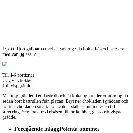
Lyxa till jordgubbarna med en smarrig vit chokladsås och servera
med vaniljglass! ? ?
Till 4-6 portioner
75 g vit choklad
1 dl vispgrädde
Mät upp grädden i en kastrull och låt koka upp under omrörning, ta
sedan bort kastrullen från plattan. Bryt ner chokladen i grädden och
rör tills chokladen smält. Låt svalna, ställ sedan in i kylen till
servering. Servera chokladsåsen till jordgubbar, glass och vispad
grädde.
Föregående inlägg
Polenta pommes