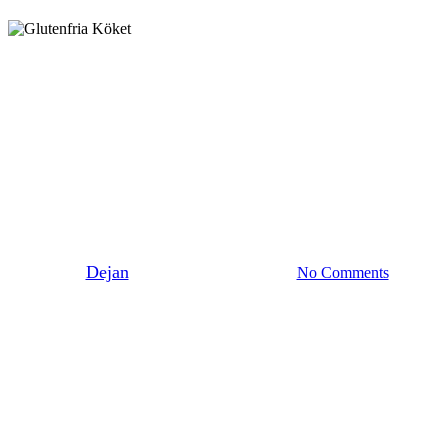
Baka Sött
Efterrätter
Vit chokladsås till
jordgubbarna
By
Dejan
19 juni 2019
juni 8th, 2026
No Comments