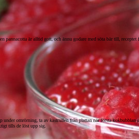
en pannacotta är alltid gott, och ännu godare med söta bär till, recepte
p under omrörning, ta av kastrullen från plattan när första kokbubblan 
gt tills de löst upp sig.