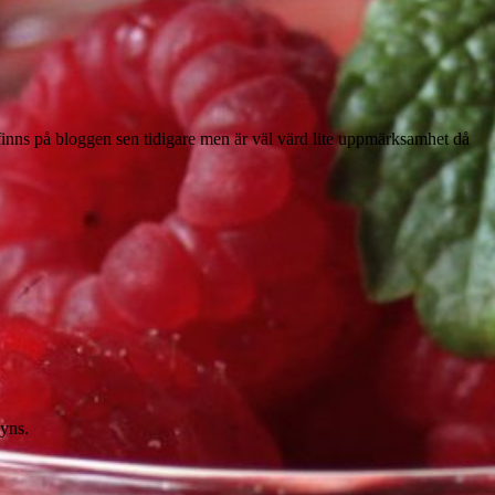
t finns på bloggen sen tidigare men är väl värd lite uppmärksamhet då
syns.