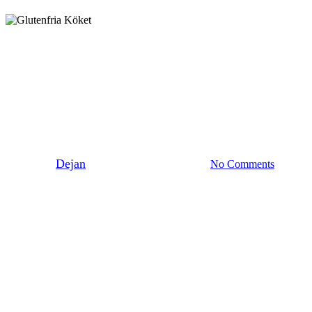
Okategoriserade
Tips till kräftskivan!
By
Dejan
1 januari 1970
juni 8th, 2026
No Comments