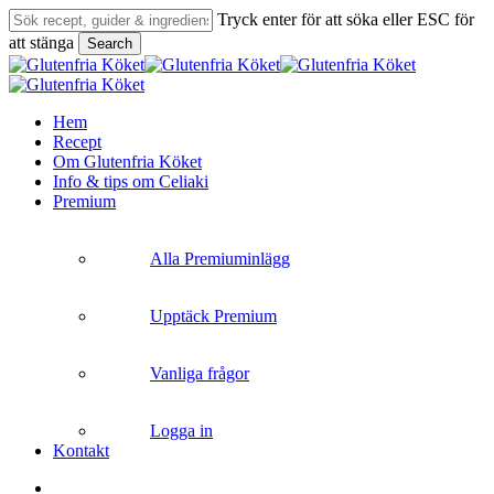
Skip
Tryck enter för att söka eller ESC för
to
att stänga
Search
main
Close
content
Search
search
Menu
Hem
Recept
Om Glutenfria Köket
Info & tips om Celiaki
Premium
Alla Premiuminlägg
Upptäck Premium
Vanliga frågor
Logga in
Kontakt
search