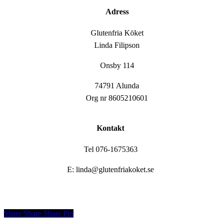
Adress
Glutenfria Köket
Linda Filipson
Onsby 114
74791 Alunda
Org nr 8605210601
Kontakt
Tel 076-1675363
E: linda@glutenfriakoket.se
Share
Share
Share
Share
Pin