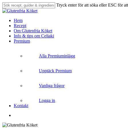
Skip
Tryck enter för att söka eller ESC för at
to
Close
main
Search
content
search
Menu
Hem
Recept
Om Glutenfria Köket
Info & tips om Celiaki
Premium
Alla Premiuminlägg
Upptäck Premium
Vanliga frågor
Logga in
Kontakt
search