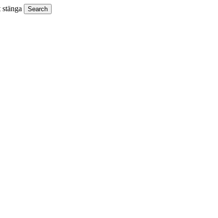
t stänga
Search