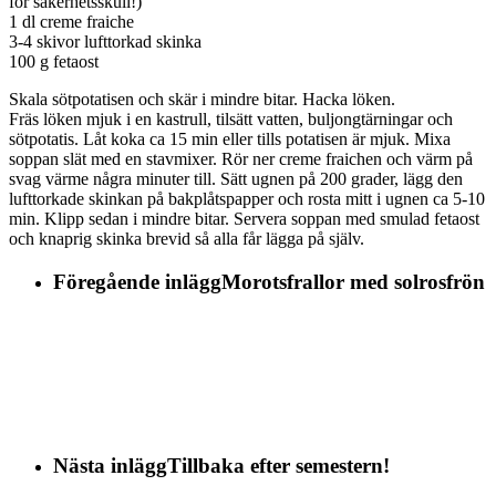
för säkerhetsskull!)
1 dl creme fraiche
3-4 skivor lufttorkad skinka
100 g fetaost
Skala sötpotatisen och skär i mindre bitar. Hacka löken.
Fräs löken mjuk i en kastrull, tilsätt vatten, buljongtärningar och
sötpotatis. Låt koka ca 15 min eller tills potatisen är mjuk. Mixa
soppan slät med en stavmixer. Rör ner creme fraichen och värm på
svag värme några minuter till. Sätt ugnen på 200 grader, lägg den
lufttorkade skinkan på bakplåtspapper och rosta mitt i ugnen ca 5-10
min. Klipp sedan i mindre bitar. Servera soppan med smulad fetaost
och knaprig skinka brevid så alla får lägga på själv.
Föregående inlägg
Morotsfrallor med solrosfrön
Nästa inlägg
Tillbaka efter semestern!