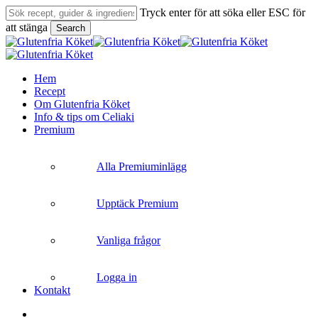
Skip
Tryck enter för att söka eller ESC för
to
att stänga
Search
main
Close
content
Search
search
Menu
Hem
Recept
Om Glutenfria Köket
Info & tips om Celiaki
Premium
Alla Premiuminlägg
Upptäck Premium
Vanliga frågor
Logga in
Kontakt
search