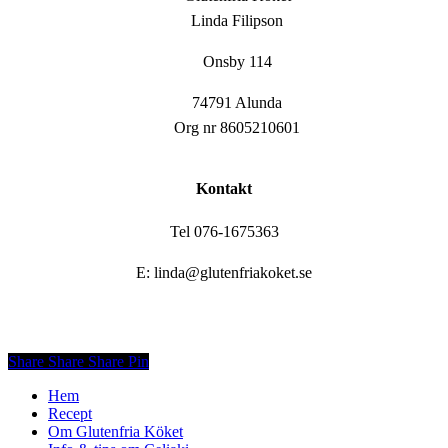
Linda Filipson
Onsby 114
74791 Alunda
Org nr 8605210601
Kontakt
Tel 076-1675363
E: linda@glutenfriakoket.se
Share
Share
Share
Share
Pin
Close
Hem
Menu
Recept
Om Glutenfria Köket