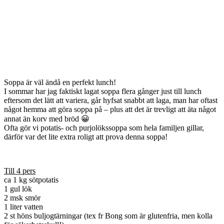
Soppa är väl ändå en perfekt lunch!
I sommar har jag faktiskt lagat soppa flera gånger just till lunch
eftersom det lätt att variera, går hyfsat snabbt att laga, man har oftast
något hemma att göra soppa på – plus att det är trevligt att äta något
annat än korv med bröd 😀
Ofta gör vi potatis- och purjolökssoppa som hela familjen gillar,
därför var det lite extra roligt att prova denna soppa!
Till 4 pers
ca 1 kg sötpotatis
1 gul lök
2 msk smör
1 liter vatten
2 st höns buljogtärningar (tex fr Bong som är glutenfria, men kolla