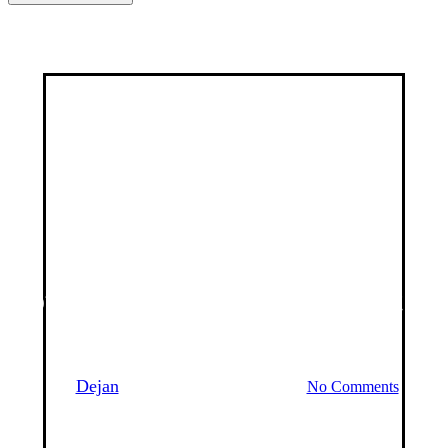
Lagat
Soppa
Sötpotatis soppa med fetaost &
lufttorkad skinka
By
Dejan
27 augusti 2011
juni 8th, 2026
No Comments