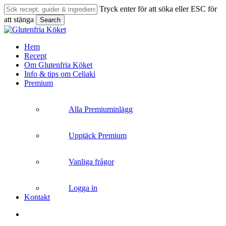
Skip
Tryck enter för att söka eller ESC för
to
att stänga
Search
main
Close
content
Search
search
Menu
Hem
Recept
Om Glutenfria Köket
Info & tips om Celiaki
Premium
Alla Premiuminlägg
Upptäck Premium
Vanliga frågor
Logga in
Kontakt
search