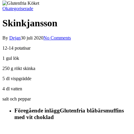
Okategoriserade
Skinkjansson
By
Dejan
30 juli 2020
No Comments
12-14 potatisar
1 gul lök
250 g rökt skinka
5 dl vispgrädde
4 dl vatten
salt och peppar
Föregående inlägg
Glutenfria blåbärsmuffins
med vit choklad