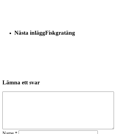
Nästa inlägg
Fiskgratäng
Lämna ett svar
Name
*