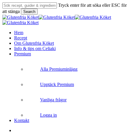
Skip
Tryck enter för att söka eller ESC för
to
att stänga
Search
main
Close
content
Search
search
Menu
Hem
Recept
Om Glutenfria Köket
Info & tips om Celiaki
Premium
Alla Premiuminlägg
Upptäck Premium
Vanliga frågor
Logga in
Kontakt
search