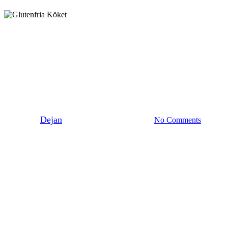
Förrätter
Lagat
Tilltugg & Plock
Serranorullar
By
Dejan
9 augusti 2012
juni 8th, 2026
No Comments