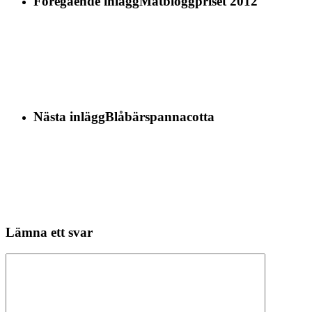
Föregående inlägg
Matbloggpriset 2012
Nästa inlägg
Blåbärspannacotta
Lämna ett svar