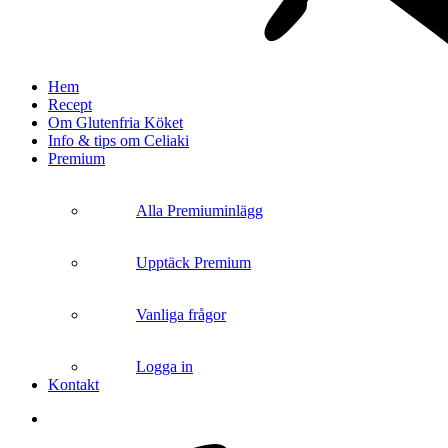
search
Menu
Hem
Recept
Om Glutenfria Köket
Info & tips om Celiaki
Premium
Alla Premiuminlägg
Upptäck Premium
Vanliga frågor
Logga in
Kontakt
search