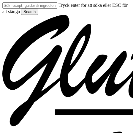
Skip
Tryck enter för att söka eller ESC för
to
att stänga
Search
main
Close
content
Search