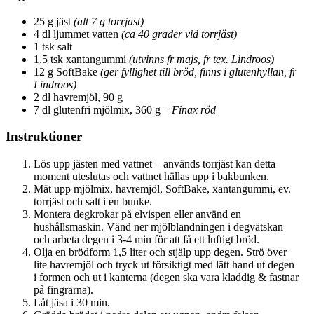
25 g jäst
(alt 7 g torrjäst)
4 dl ljummet vatten
(ca 40 grader vid torrjäst)
1 tsk salt
1,5 tsk xantangummi
(utvinns fr majs, fr tex. Lindroos)
12 g SoftBake
(ger fyllighet till bröd, finns i glutenhyllan, fr
Lindroos)
2 dl havremjöl, 90 g
7 dl glutenfri mjölmix, 360 g –
Finax röd
Instruktioner
Lös upp jästen med vattnet – används torrjäst kan detta
moment uteslutas och vattnet hällas upp i bakbunken.
Mät upp mjölmix, havremjöl, SoftBake, xantangummi, ev.
torrjäst och salt i en bunke.
Montera degkrokar på elvispen eller använd en
hushållsmaskin. Vänd ner mjölblandningen i degvätskan
och arbeta degen i 3-4 min för att få ett luftigt bröd.
Olja en brödform 1,5 liter och stjälp upp degen. Strö över
lite havremjöl och tryck ut försiktigt med lätt hand ut degen
i formen och ut i kanterna (degen ska vara kladdig & fastnar
på fingrarna).
Låt jäsa i 30 min.