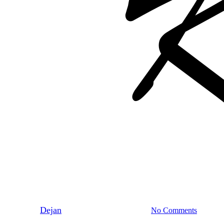
Baka Matbröd
Rustikt rostbröd med havre
By
Dejan
8 januari 2023
juni 9th, 2026
No Comments