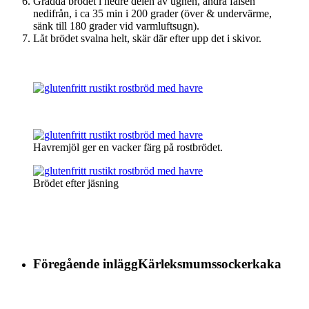
Grädda brödet i nedre delen av ugnen, andra falsen
nedifrån, i ca 35 min i 200 grader (över & undervärme,
sänk till 180 grader vid varmluftsugn).
Låt brödet svalna helt, skär där efter upp det i skivor.
Havremjöl ger en vacker färg på rostbrödet.
Brödet efter jäsning
Föregående inlägg
Kärleksmumssockerkaka