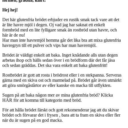
formen, grädda, klart!
Hej hej!
Det här glutenfria brödet erbjuder en rustik smak tack vare att det
är lite havre mjöl i degen. Oj vad jag har saknat ett enkelt
formbröd med en lite fylligare smak än rostbröd utan havre, och
här är de nu!
Har man inte havremjöl hemma går det lika bra att mixa glutenfria
havregryn till ett pulver och vips har man havremjöl.
Brödet är väldigt enkelt att baka. Inget knådande alls utan degen
arbetas ihop och hälls sedan över i en brödform där det får jäsa
och sedan gräddas. Det ska vara enkelt att baka glutenfritt!
Rostbrödet är gott att rosta i brödrost eller i en stekpanna. Serveras
gärna med en skiva ost och marmelad på. Brödet går även utmärkt
att göra smörgåstårtor av eller kanske en macka till utflykten.
Sugen på att baka någon mer av mina glutenfria bröd? Klicka
HÄR för att komma till kategorin med bröd.
För att hålla brödet färskt och gott rekomenderar jag att du skivar
brödet och förvarar det i frysen , bara att ta fram en skiva eller fler
när du är sugen på en god macka.