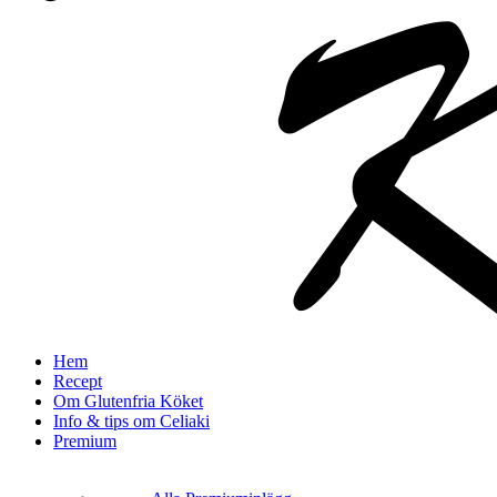
search
Menu
Hem
Recept
Om Glutenfria Köket
Info & tips om Celiaki
Premium