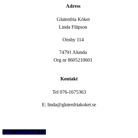
Adress
Glutenfria Köket
Linda Filipson
Onsby 114
74791 Alunda
Org nr 8605210601
Kontakt
Tel 076-1675363
E: linda@glutenfriakoket.se
Share
Share
Share
Share
Pin