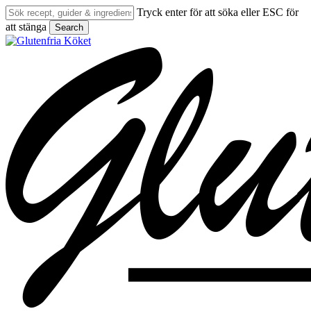
Skip
Tryck enter för att söka eller ESC för
to
att stänga
Search
main
Close
content
Search