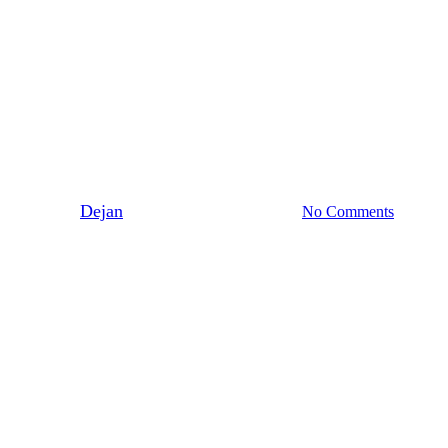
Tips & trix
Recepttips till nybörjaren!
By
Dejan
1 januari 1970
juni 8th, 2026
No Comments