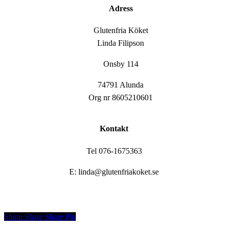
Adress
Glutenfria Köket
Linda Filipson
Onsby 114
74791 Alunda
Org nr 8605210601
Kontakt
Tel 076-1675363
E: linda@glutenfriakoket.se
Share
Share
Share
Share
Pin