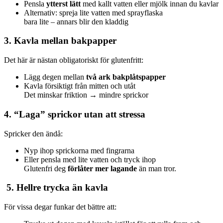
Pensla
ytterst lätt
med kallt vatten eller mjölk innan du kavlar
Alternativ: spreja lite vatten med sprayflaska
bara lite – annars blir den kladdig
3. Kavla mellan bakpapper
Det här är nästan obligatoriskt för glutenfritt:
Lägg degen mellan
två ark bakplåtspapper
Kavla försiktigt från mitten och utåt
Det minskar friktion → mindre sprickor
4. “Laga” sprickor utan att stressa
Spricker den ändå:
Nyp ihop sprickorna med fingrarna
Eller pensla med lite vatten och tryck ihop
Glutenfri deg
förlåter mer lagande
än man tror.
️ 5. Hellre trycka än kavla
För vissa degar funkar det bättre att: