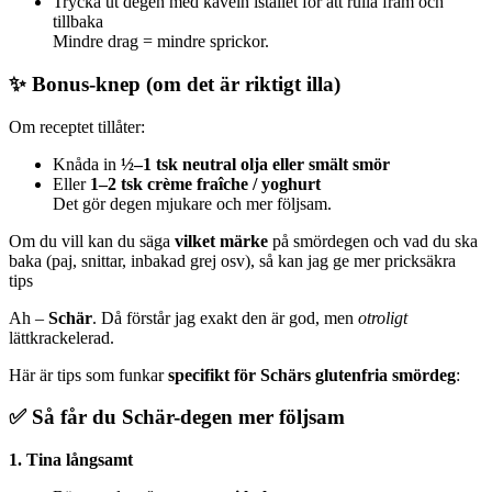
Trycka ut degen med kaveln istället för att rulla fram och
tillbaka
Mindre drag = mindre sprickor.
✨ Bonus-knep (om det är riktigt illa)
Om receptet tillåter:
Knåda in
½–1 tsk neutral olja eller smält smör
Eller
1–2 tsk crème fraîche / yoghurt
Det gör degen mjukare och mer följsam.
Om du vill kan du säga
vilket märke
på smördegen och vad du ska
baka (paj, snittar, inbakad grej osv), så kan jag ge mer pricksäkra
tips
Ah –
Schär
. Då förstår jag exakt den är god, men
otroligt
lättkrackelerad.
Här är tips som funkar
specifikt för Schärs glutenfria smördeg
:
✅ Så får du Schär-degen mer följsam
1. Tina långsamt