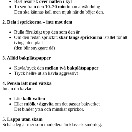
Bäst resultat:
över natten i kyl
Ta sen fram den
10–20 min
innan användning
Den ska kännas kall men mjuk när du böjer den.
2. Dela i sprickorna – inte mot dem
Rulla försiktigt upp den som den är
Om den redan spruckit:
skär längs sprickorna
istället för att
tvinga den platt
(den blir snyggare då)
3. Alltid bakplåtspapper
Kavla/tryck den
mellan två bakplåtspapper
Tryck hellre ut än kavla aggressivt
4. Pensla lätt med vätska
Innan du kavlar:
Lite
kallt vatten
Eller
mjölk / äggvita
om det passar bakverket
Det binder ytan och minskar sprickor.
5. Lappa utan skam
Schär-deg är mer som modellera än klassisk smördeg: