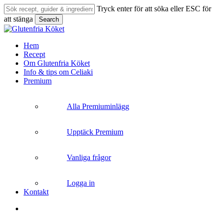
Skip
Tryck enter för att söka eller ESC för
to
att stänga
Search
main
Close
content
Search
search
Menu
Hem
Recept
Om Glutenfria Köket
Info & tips om Celiaki
Premium
Alla Premiuminlägg
Upptäck Premium
Vanliga frågor
Logga in
Kontakt
search