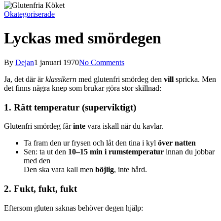
Okategoriserade
Lyckas med smördegen
By
Dejan
1 januari 1970
No Comments
Ja, det där är
klassikern
med glutenfri smördeg den
vill
spricka. Men
det finns några knep som brukar göra stor skillnad:
1. Rätt temperatur (superviktigt)
Glutenfri smördeg får
inte
vara iskall när du kavlar.
Ta fram den ur frysen och låt den tina i kyl
över natten
Sen: ta ut den
10–15 min i rumstemperatur
innan du jobbar
med den
Den ska vara kall men
böjlig
, inte hård.
2. Fukt, fukt, fukt
Eftersom gluten saknas behöver degen hjälp: