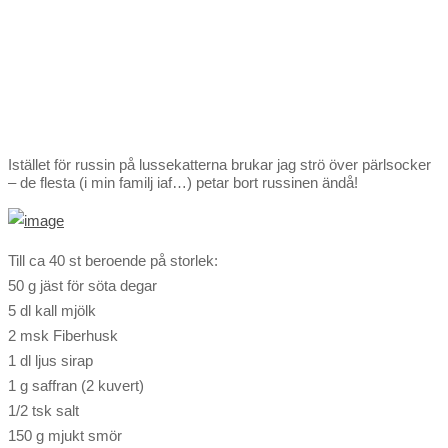
Istället för russin på lussekatterna brukar jag strö över pärlsocker
– de flesta (i min familj iaf…) petar bort russinen ändå!
Till ca 40 st beroende på storlek:
50 g jäst för söta degar
5 dl kall mjölk
2 msk Fiberhusk
1 dl ljus sirap
1 g saffran (2 kuvert)
1/2 tsk salt
150 g mjukt smör