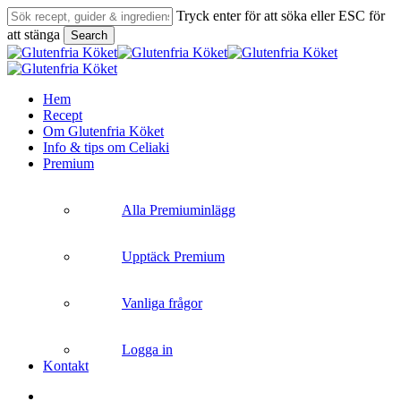
Skip
Tryck enter för att söka eller ESC för
to
att stänga
Search
main
Close
content
Search
search
Menu
Hem
Recept
Om Glutenfria Köket
Info & tips om Celiaki
Premium
Alla Premiuminlägg
Upptäck Premium
Vanliga frågor
Logga in
Kontakt
search