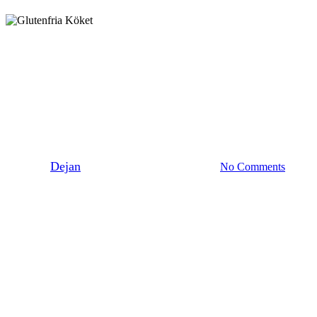
Okategoriserade
Lussekatter
By
Dejan
9 december 2016
juni 8th, 2026
No Comments