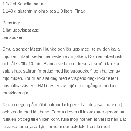
1 1/2 dl Kesella, naturell
1 140 g glutenfri mjölmix (ca 1,9 liter), Finax
Pensling:
1 lätt uppvispat ägg
pärlsocker
Smula sönder jästen i bunke och lös upp med lite av den kalla
mjölken, tillsätt sedan ner resten av mjölken. Rör ner Fiberhusk
och låt svälla 10 min. Blanda sedan ner kesella, smör i klickar,
salt, sirap, saffran (mortlad med lite strösocker) och hälften av
mjölmixen, kör till en slät deg med elvispens degkrokar eller i
hushållsassistent. Häll i resten av mjölet i omgångar medan
maskinen går.
Ta upp degen på mjölat bakbord (degen ska inte jäsa i bunken!)
och knåda med lätt hand. Forma degen till lussekatter genom att
rulla en bit deg till en liten korv, rulla ihop hörnen åt varsitt håll. Låt
lussekatterna jäsa 1,5 timme under bakduk. Pensla med