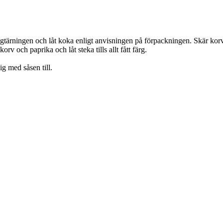
ngtärningen och låt koka enligt anvisningen på förpackningen. Skär korv
v och paprika och låt steka tills allt fått färg.
g med såsen till.