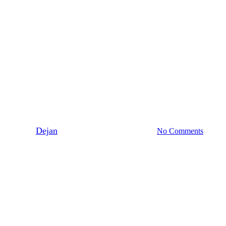
Korv
Kött
Lagat
Kryddig korv med couscous
By
Dejan
5 december 2012
juni 8th, 2026
No Comments