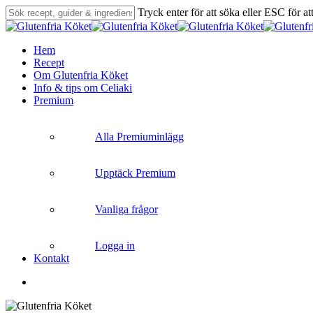
Skip
Tryck enter för att söka eller ESC för at
to
Close
main
Search
content
search
Menu
Hem
Recept
Om Glutenfria Köket
Info & tips om Celiaki
Premium
Alla Premiuminlägg
Upptäck Premium
Vanliga frågor
Logga in
Kontakt
search