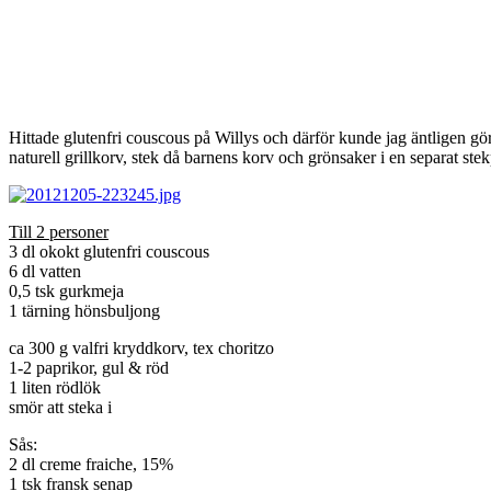
Hittade glutenfri couscous på Willys och därför kunde jag äntligen gör
naturell grillkorv, stek då barnens korv och grönsaker i en separat st
Till 2 personer
3 dl okokt glutenfri couscous
6 dl vatten
0,5 tsk gurkmeja
1 tärning hönsbuljong
ca 300 g valfri kryddkorv, tex choritzo
1-2 paprikor, gul & röd
1 liten rödlök
smör att steka i
Sås:
2 dl creme fraiche, 15%
1 tsk fransk senap