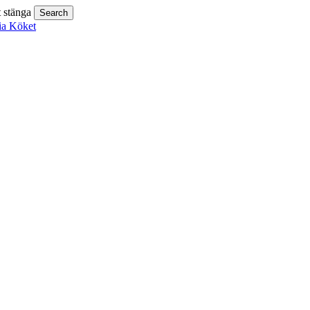
t stänga
Search