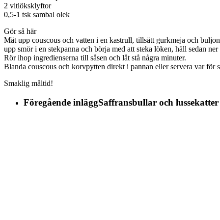
2 vitlöksklyftor
0,5-1 tsk sambal olek
Gör så här
Mät upp couscous och vatten i en kastrull, tillsätt gurkmeja och buljo
upp smör i en stekpanna och börja med att steka löken, häll sedan ner kor
Rör ihop ingredienserna till såsen och låt stå några minuter.
Blanda couscous och korvpytten direkt i pannan eller servera var för si
Smaklig måltid!
Föregående inlägg
Saffransbullar och lussekatter