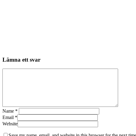
Lämna ett svar
Name
*
Email
*
Website
Save my name, email, and website in this browser for the next tim