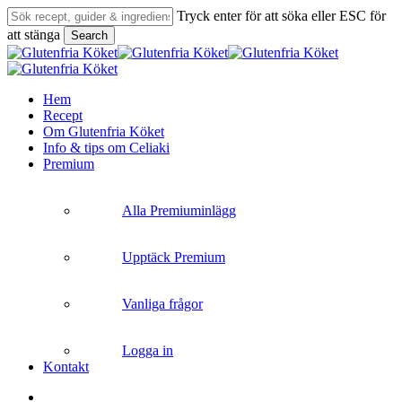
Skip
Tryck enter för att söka eller ESC för
to
att stänga
Search
main
Close
content
Search
search
Menu
Hem
Recept
Om Glutenfria Köket
Info & tips om Celiaki
Premium
Alla Premiuminlägg
Upptäck Premium
Vanliga frågor
Logga in
Kontakt
search