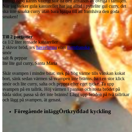
vanligt bröd känns väldigt stor då den används av övriga i familjen.
När jag steker gula kantareller har jag alltid i pyttelite gul curry, det
ska inte smaka curry utan bara hjälpa till att framhäva den goda
smaken!
Till 2 portioner
ca 1/2 liter rensade kantareller
2 skivor bröd, tex
havrelimpa
eller
formfranska
smör
salt & peppar
lite lite gul curry, Santa Maria
Skär svampen i mindre bitar, stek på hög värme tills vätskan kokat
bort, sänk sedan värmen så svampen inte bränns, ha i en stor klick
smör och lite curry, salta och peppra efter eget tycke. Ta upp
svampen på en tallrik. Höj värmen i pannan och rosta brödet på
båda sidor, passa så det inte bränns! Lägg upp bröden på två tallrikar
och lägg på svampen, ät genast.
Föregående inlägg
Örtkryddad kyckling