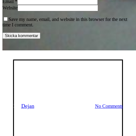
Email
*
Website
Save my name, email, and website in this browser for the next
time I comment.
Förrätter
Lagat
Smörgåsar & Wraps
Kantarellmacka
By
Dejan
4 september 2012
juni 8th, 2026
No Comments