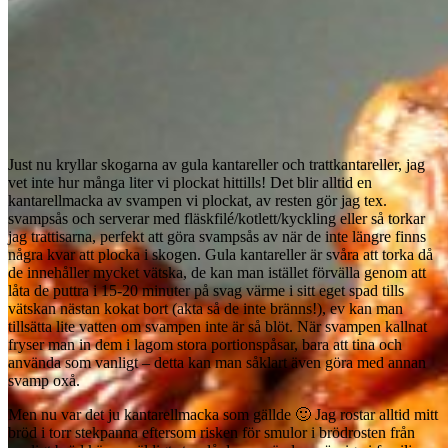
Just nu kryllar skogarna av gula kantareller och trattkantareller, jag
vet inte hur många liter vi plockat hittills! Det blir alltid en
kantarellmacka av svampen vi plockat, av resten gör jag tex.
svampsås och serverar med fläskfilé/kotlett/kyckling eller så torkar
jag trattisarna, perfekt att göra svampsås av när de inte längre finns
några kvar att plocka i skogen. Gula kantareller är svåra att torka då
de innehåller mycket vätska, de kan man istället förvälla genom att
låta de puttra i 15-20 minuter på svag värme i sitt eget spad tills
vätskan nästan kokat bort (akta så de inte bränns!), ev kan man
tillsätta lite vatten om svampen inte är så blöt. När svampen kallnat
fryser man in dem i lagom stora portionspåsar, bara att tina och
använda som vanligt – detta kan man såklart även göra med annan
svamp oxå.
Men nu var det ju kantarellmacka som gällde 🙂 Jag rostar alltid mitt
bröd i torr stekpanna eftersom risken för smulor i brödrosten från