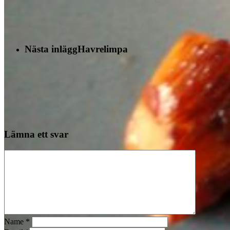
Nästa inlägg
Havrelimpa
Lämna ett svar
Name
*