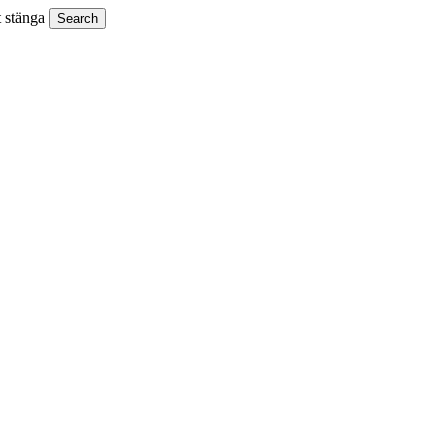
t stänga
Search