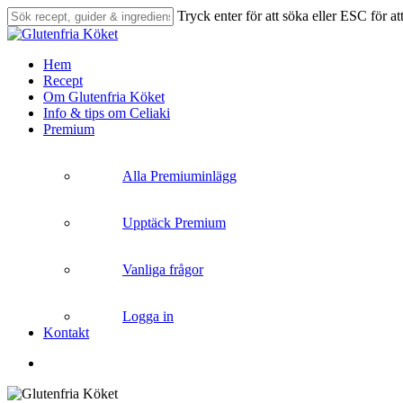
Skip
Tryck enter för att söka eller ESC för at
to
Close
main
Search
content
search
Menu
Hem
Recept
Om Glutenfria Köket
Info & tips om Celiaki
Premium
Alla Premiuminlägg
Upptäck Premium
Vanliga frågor
Logga in
Kontakt
search