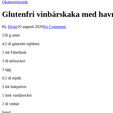
Okategoriserade
Glutenfri vinbärskaka med hav
By
Dejan
10 augusti 2020
No Comments
150 g smör
4,5 dl glutenfri mjölmix
1 tsk Fiberhusk
3 dl strösocker
3 ägg
0,5 dl mjölk
2 tsk bakpulver
1 msk vaniljsocker
2 dl vinbär
Smul: