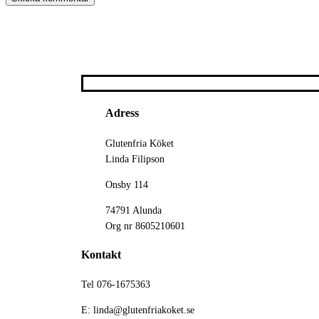
Adress
Glutenfria Köket
Linda Filipson
Onsby 114
74791 Alunda
Org nr 8605210601
Kontakt
Tel 076-1675363
E: linda@glutenfriakoket.se