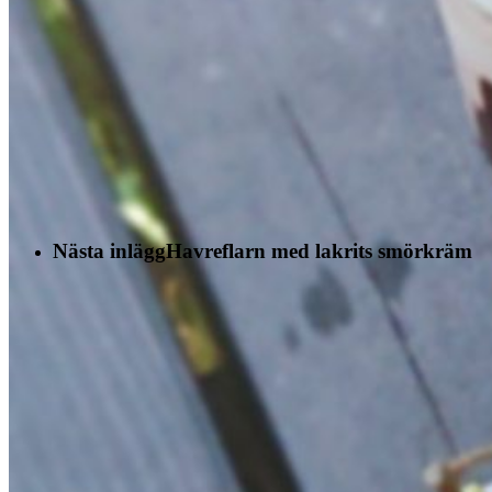
Nästa inlägg
Havreflarn med lakrits smörkräm