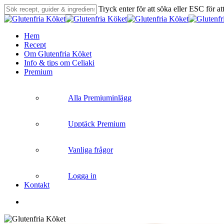
Skip
Tryck enter för att söka eller ESC för at
to
Close
main
Search
content
search
Menu
Hem
Recept
Om Glutenfria Köket
Info & tips om Celiaki
Premium
Alla Premiuminlägg
Upptäck Premium
Vanliga frågor
Logga in
Kontakt
search