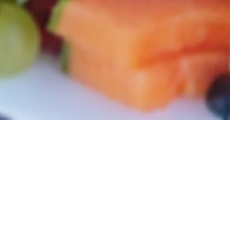
Okategoriserade
Glad midsommar!