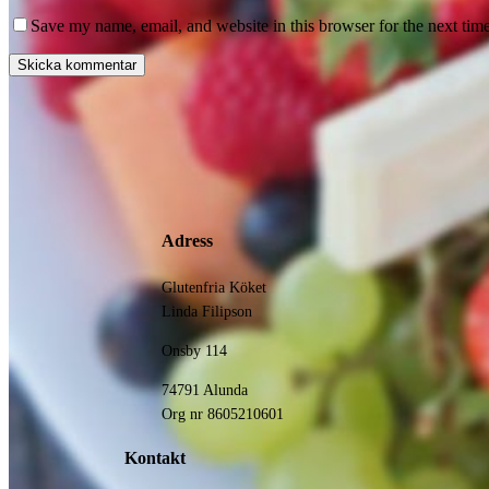
Save my name, email, and website in this browser for the next tim
Adress
Glutenfria Köket
Linda Filipson
Onsby 114
74791 Alunda
Org nr 8605210601
Kontakt