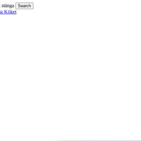
t stänga
Search