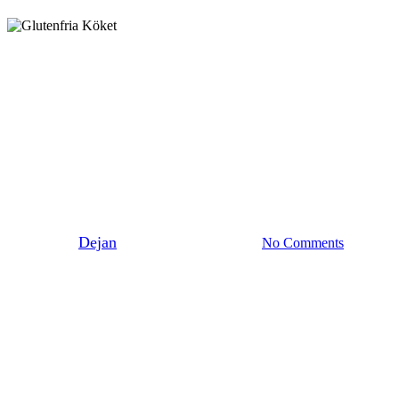
Surdeg
Experiment Glutenfri Surdeg
del 1
By
Dejan
18 juli 2011
juni 8th, 2026
No Comments