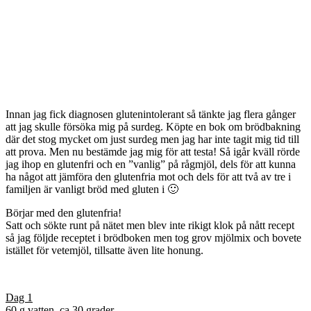
Innan jag fick diagnosen glutenintolerant så tänkte jag flera gånger
att jag skulle försöka mig på surdeg. Köpte en bok om brödbakning
där det stog mycket om just surdeg men jag har inte tagit mig tid till
att prova. Men nu bestämde jag mig för att testa! Så igår kväll rörde
jag ihop en glutenfri och en ”vanlig” på rågmjöl, dels för att kunna
ha något att jämföra den glutenfria mot och dels för att två av tre i
familjen är vanligt bröd med gluten i 🙂
Börjar med den glutenfria!
Satt och sökte runt på nätet men blev inte rikigt klok på nått recept
så jag följde receptet i brödboken men tog grov mjölmix och bovete
istället för vetemjöl, tillsatte även lite honung.
Dag 1
60 g vatten, ca 30 grader