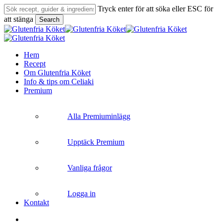
Skip
Tryck enter för att söka eller ESC för
to
att stänga
Search
main
Close
content
Search
search
Menu
Hem
Recept
Om Glutenfria Köket
Info & tips om Celiaki
Premium
Alla Premiuminlägg
Upptäck Premium
Vanliga frågor
Logga in
Kontakt
search