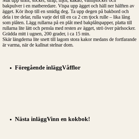
Mät upp smör, socker, sirap, mjöl, kakao, vaniljsocker och
bakpulver i en matberedare. Vispa upp ägget och häll ner hälften av
ägget. Kör ihop till en smidig deg. Ta upp degen på bakbord och
dela i tre delar, rulla varje del till en ca 2 cm tjock rulle – lika lång
som plåten. Lägg rullarna på en plåt med bakplåtspapper, platta till
rullarna lite lätt och pensla med resten av ägget, strö över pärlsocker.
Grädda mitt i ugnen, 200 grader, i ca 15 min.
Skär längderna lite snett till lagom stora kakor medans de fortfarande
är varma, när de kallnat stelnar dom.
Föregående inlägg
Våfflor
Nästa inlägg
Vinn en kokbok!