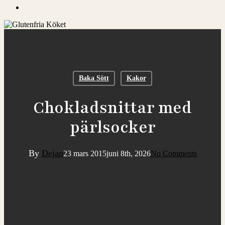
search
Baka Sött
Kakor
Chokladsnittar med
pärlsocker
By
Dejan
23 mars 2015
juni 8th, 2026
No Comments