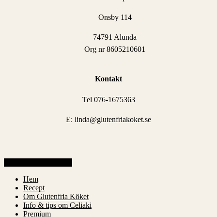
Onsby 114
74791 Alunda
Org nr 8605210601
Kontakt
Tel 076-1675363
E: linda@glutenfriakoket.se
Share
Share
Share
Share
Pin
Close
Hem
Menu
Recept
Om Glutenfria Köket
Info & tips om Celiaki
Premium