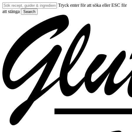
Skip
Tryck enter för att söka eller ESC för
to
att stänga
Search
main
Close
content
Search