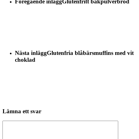
Föregående inlägg
Glutenfritt bakpulverbröd
Nästa inlägg
Glutenfria blåbärsmuffins med vit
choklad
Lämna ett svar