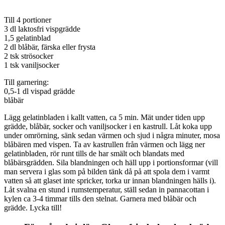
Till 4 portioner
3 dl laktosfri vispgrädde
1,5 gelatinblad
2 dl blåbär, färska eller frysta
2 tsk strösocker
1 tsk vaniljsocker
Till garnering:
0,5-1 dl vispad grädde
blåbär
Lägg gelatinbladen i kallt vatten, ca 5 min. Mät under tiden upp
grädde, blåbär, socker och vaniljsocker i en kastrull. Låt koka upp
under omrörning, sänk sedan värmen och sjud i några minuter, mosa
blåbären med vispen. Ta av kastrullen från värmen och lägg ner
gelatinbladen, rör runt tills de har smält och blandats med
blåbärsgrädden. Sila blandningen och häll upp i portionsformar (vill
man servera i glas som på bilden tänk då på att spola dem i varmt
vatten så att glaset inte spricker, torka ur innan blandningen hälls i).
Låt svalna en stund i rumstemperatur, ställ sedan in pannacottan i
kylen ca 3-4 timmar tills den stelnat. Garnera med blåbär och
grädde. Lycka till!