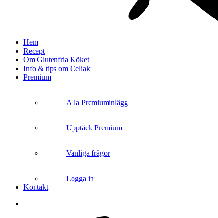
search
Menu
Hem
Recept
Om Glutenfria Köket
Info & tips om Celiaki
Premium
Alla Premiuminlägg
Upptäck Premium
Vanliga frågor
Logga in
Kontakt
search