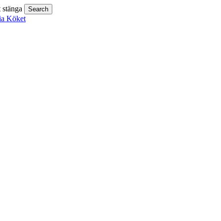
t stänga
Search