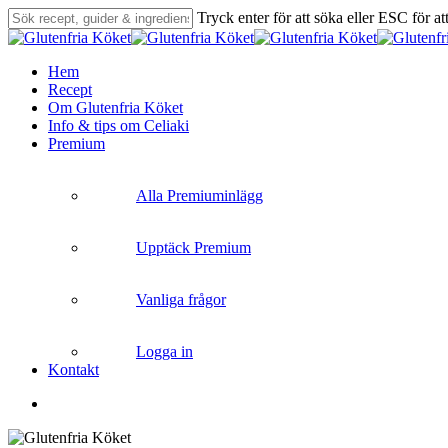
Skip
Tryck enter för att söka eller ESC för at
to
Close
main
Search
content
search
Menu
Hem
Recept
Om Glutenfria Köket
Info & tips om Celiaki
Premium
Alla Premiuminlägg
Upptäck Premium
Vanliga frågor
Logga in
Kontakt
search