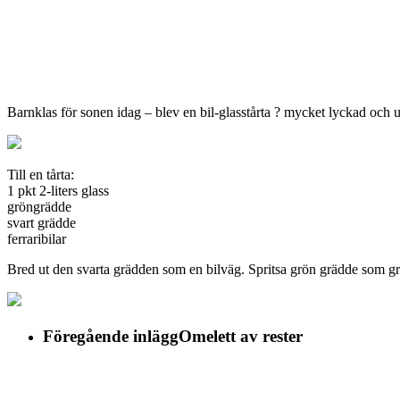
Barnklas för sonen idag – blev en bil-glasstårta ? mycket lyckad och 
Till en tårta:
1 pkt 2-liters glass
gröngrädde
svart grädde
ferraribilar
Bred ut den svarta grädden som en bilväg. Spritsa grön grädde som gr
Föregående inlägg
Omelett av rester