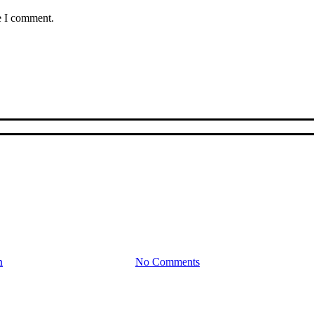
e I comment.
Baka Sött
Tårta
Bilglasstårta
n
31 augusti 2019
juni 8th, 2026
No Comments