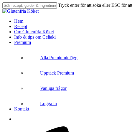
Skip
Tryck enter för att söka eller ESC för at
to
Close
main
Search
content
search
Menu
Hem
Recept
Om Glutenfria Köket
Info & tips om Celiaki
Premium
Alla Premiuminlägg
Upptäck Premium
Vanliga frågor
Logga in
Kontakt
search