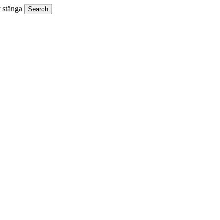
t stänga
Search