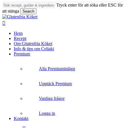
Skip
Tryck enter för att söka eller ESC för
to
att stänga
Search
main
Close
content
Search
search
Menu
Hem
Recept
Om Glutenfria Köket
Info & tips om Celiaki
Premium
Alla Premiuminlägg
Upptäck Premium
Vanliga frågor
Logga in
Kontakt