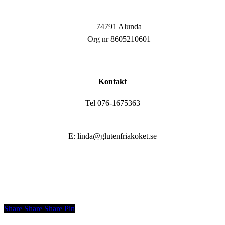
74791 Alunda
Org nr 8605210601
Kontakt
Tel 076-1675363
E: linda@glutenfriakoket.se
Share
Share
Share
Share
Pin