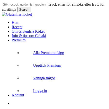
Skip
Tryck enter för att söka eller ESC för
to
att stänga
Search
main
Close
content
Search
search
Menu
Hem
Recept
Om Glutenfria Köket
Info & tips om Celiaki
Premium
Alla Premiuminlägg
Upptäck Premium
Vanliga frågor
Logga in
Kontakt
search