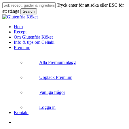
Skip
Tryck enter för att söka eller ESC för
to
att stänga
Search
main
Close
content
Search
search
Menu
Hem
Recept
Om Glutenfria Köket
Info & tips om Celiaki
Premium
Alla Premiuminlägg
Upptäck Premium
Vanliga frågor
Logga in
Kontakt
search