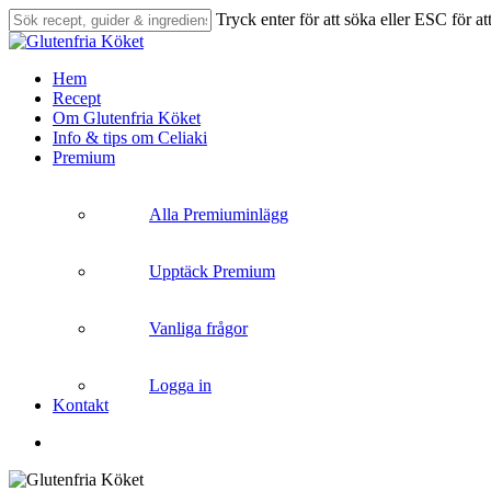
Skip
Tryck enter för att söka eller ESC för at
to
Close
main
Search
content
search
Menu
Hem
Recept
Om Glutenfria Köket
Info & tips om Celiaki
Premium
Alla Premiuminlägg
Upptäck Premium
Vanliga frågor
Logga in
Kontakt
search