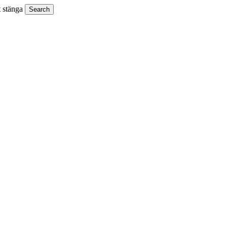
t stänga
Search