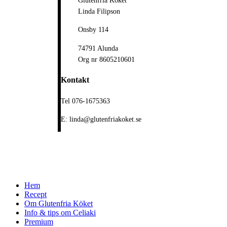
Glutenfria Köket
Linda Filipson
Onsby 114
74791 Alunda
Org nr 8605210601
Kontakt
Tel 076-1675363
E: linda@glutenfriakoket.se
Close
Hem
Menu
Recept
Om Glutenfria Köket
Info & tips om Celiaki
Premium