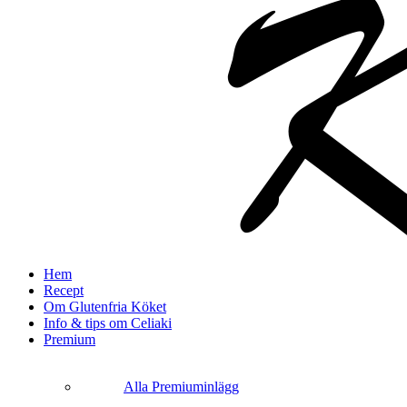
search
Menu
Hem
Recept
Om Glutenfria Köket
Info & tips om Celiaki
Premium
Alla Premiuminlägg