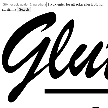
Skip
Tryck enter för att söka eller ESC för
to
att stänga
Search
main
Close
content
Search