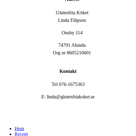
Glutenfria Köket
Linda Filipson
Onsby 114
74791 Alunda
Org nr 8605210601
Kontakt
Tel 076-1675363
E: linda@glutenfriakoket.se
Close
Hem
Menu
Recept