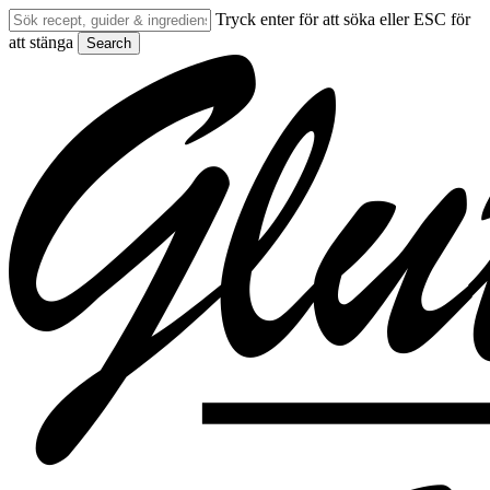
Skip
Tryck enter för att söka eller ESC för
to
att stänga
Search
main
Close
content
Search