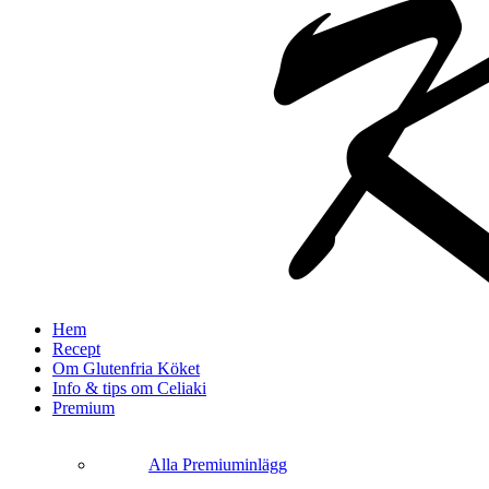
search
Menu
Hem
Recept
Om Glutenfria Köket
Info & tips om Celiaki
Premium
Alla Premiuminlägg