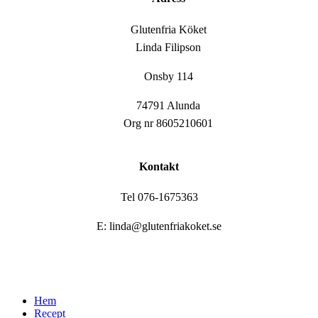
Glutenfria Köket
Linda Filipson
Onsby 114
74791 Alunda
Org nr 8605210601
Kontakt
Tel 076-1675363
E: linda@glutenfriakoket.se
Close
Hem
Menu
Recept