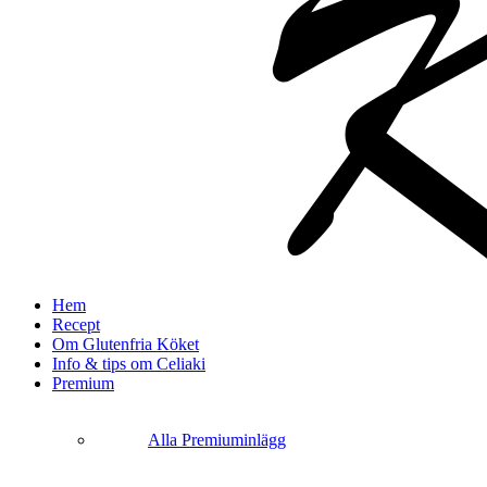
search
Menu
Hem
Recept
Om Glutenfria Köket
Info & tips om Celiaki
Premium
Alla Premiuminlägg