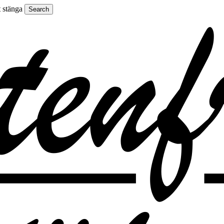
t stänga
Search