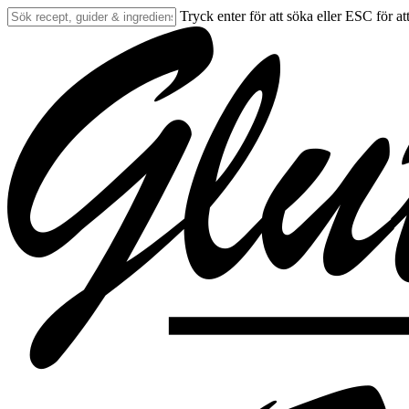
Skip
Tryck enter för att söka eller ESC för at
to
Close
main
Search
content