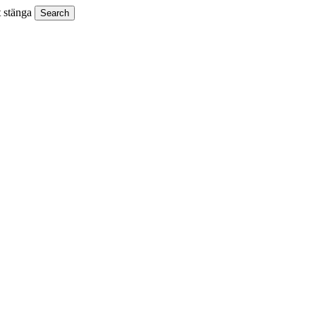
t stänga
Search