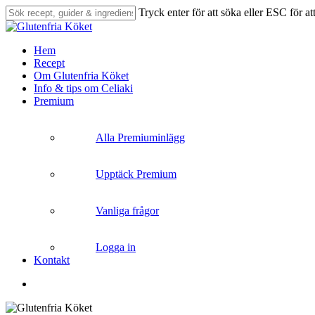
Skip
Tryck enter för att söka eller ESC för at
to
Close
main
Search
content
search
Menu
Hem
Recept
Om Glutenfria Köket
Info & tips om Celiaki
Premium
Alla Premiuminlägg
Upptäck Premium
Vanliga frågor
Logga in
Kontakt
search