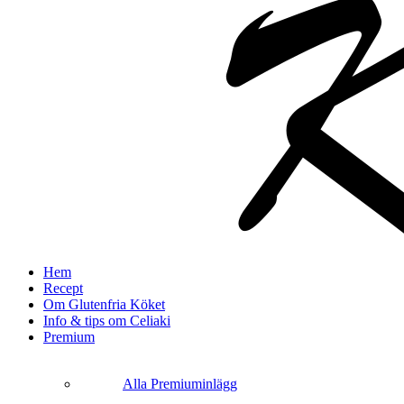
search
Menu
Hem
Recept
Om Glutenfria Köket
Info & tips om Celiaki
Premium
Alla Premiuminlägg