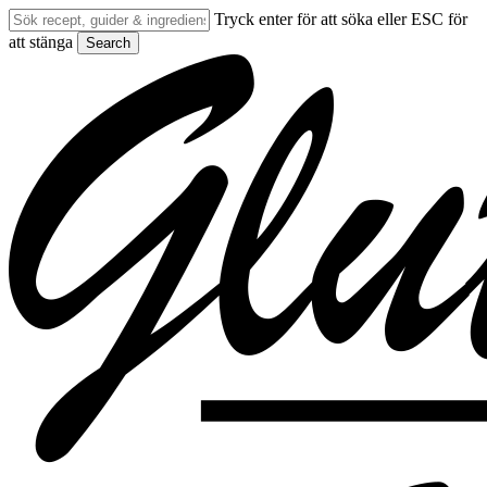
Skip
Tryck enter för att söka eller ESC för
to
att stänga
Search
main
Close
content
Search