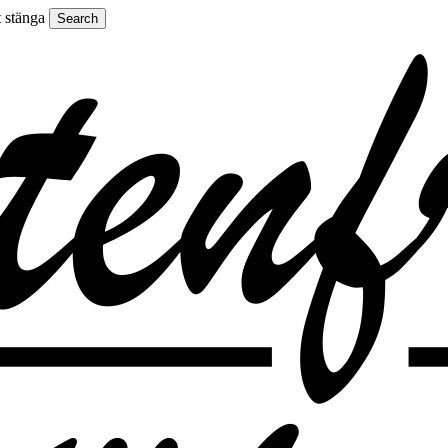
t stänga
Search