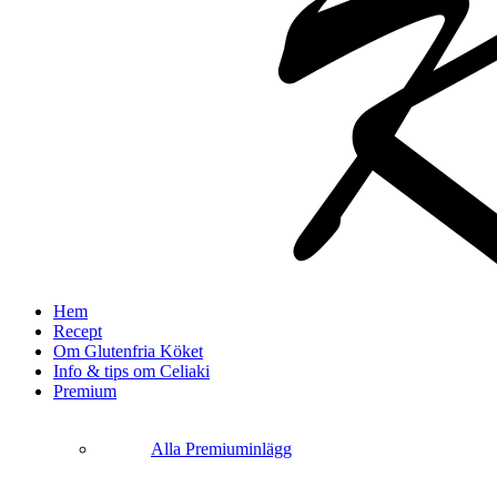
search
Menu
Hem
Recept
Om Glutenfria Köket
Info & tips om Celiaki
Premium
Alla Premiuminlägg