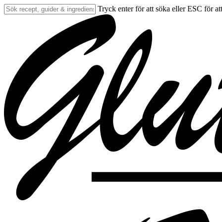
Skip
Tryck enter för att söka eller ESC för at
to
Close
main
Search
content