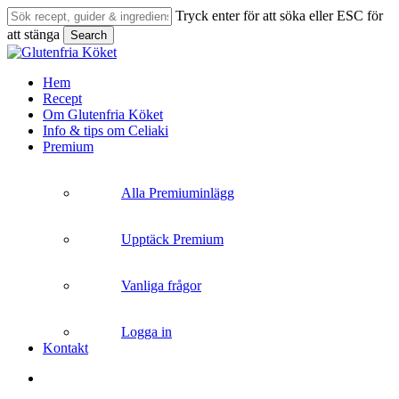
Skip
Tryck enter för att söka eller ESC för
to
att stänga
Search
main
Close
content
Search
search
Menu
Hem
Recept
Om Glutenfria Köket
Info & tips om Celiaki
Premium
Alla Premiuminlägg
Upptäck Premium
Vanliga frågor
Logga in
Kontakt
search