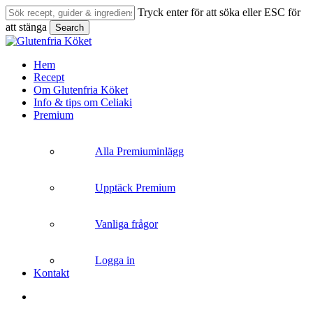
Skip
Tryck enter för att söka eller ESC för
to
att stänga
Search
main
Close
content
Search
search
Menu
Hem
Recept
Om Glutenfria Köket
Info & tips om Celiaki
Premium
Alla Premiuminlägg
Upptäck Premium
Vanliga frågor
Logga in
Kontakt
search