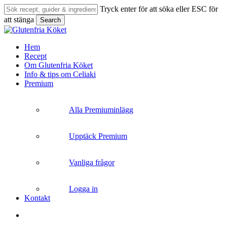
Skip
Tryck enter för att söka eller ESC för
to
Close
att stänga
Search
main
Close
Menu
content
Search
search
Menu
Hem
Recept
Om Glutenfria Köket
Info & tips om Celiaki
Premium
Alla Premiuminlägg
Upptäck Premium
Vanliga frågor
Logga in
Kontakt
search