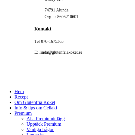
74791 Alunda
Org nr 8605210601
Kontakt
Tel 076-1675363
E: linda@glutenfriakoket.se
Close
Hem
Menu
Recept
Om Glutenfria Köket
Info & tips om Celiaki
Premium
Alla Premiuminlägg
Upptäck Premium
Vanliga frågor
Logga in