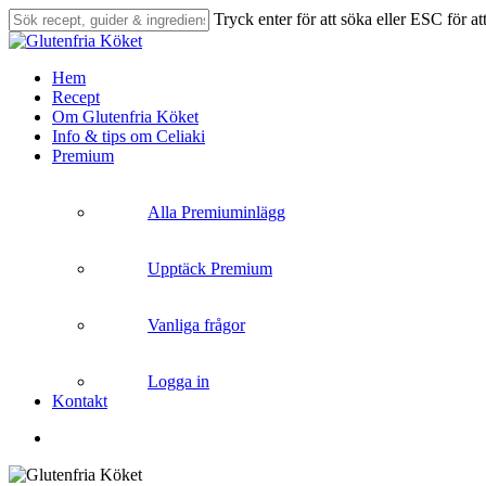
Skip
Tryck enter för att söka eller ESC för at
to
Close
main
Search
content
search
Menu
Hem
Recept
Om Glutenfria Köket
Info & tips om Celiaki
Premium
Alla Premiuminlägg
Upptäck Premium
Vanliga frågor
Logga in
Kontakt
search