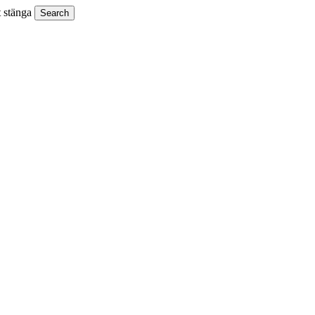
t stänga
Search