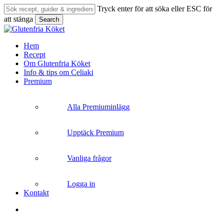
Skip
Tryck enter för att söka eller ESC för
to
att stänga
Search
main
Close
content
Search
search
Menu
Hem
Recept
Om Glutenfria Köket
Info & tips om Celiaki
Premium
Alla Premiuminlägg
Upptäck Premium
Vanliga frågor
Logga in
Kontakt
search